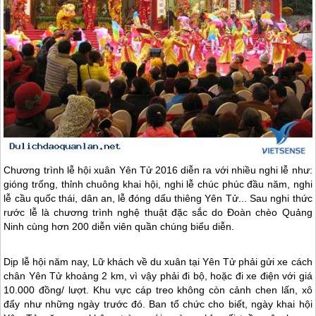
Chương trình lễ hội xuân Yên Tử 2016 diễn ra với nhiều nghi lễ như:
gióng trống, thỉnh chuông khai hội, nghi lễ chúc phúc đầu năm, nghi
lễ cầu quốc thái, dân an, lễ đóng dấu thiêng Yên Tử... Sau nghi thức
rước lễ là chương trình nghệ thuật đặc sắc do Đoàn chèo Quảng
Ninh cùng hơn 200 diễn viên quần chúng biểu diễn.
Dịp lễ hội năm nay, Lữ khách về du xuân tại Yên Tử phải gửi xe cách
chân Yên Tử khoảng 2 km, vì vậy phải đi bộ, hoặc đi xe điện với giá
10.000 đồng/ lượt. Khu vực cáp treo không còn cảnh chen lấn, xô
đẩy như những ngày trước đó. Ban tổ chức cho biết, ngày khai hội