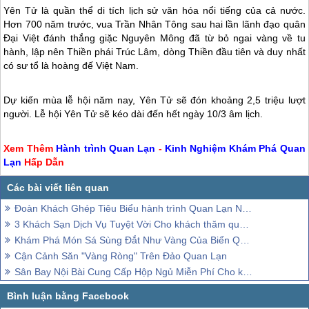
Yên Tử là quần thể di tích lịch sử văn hóa nổi tiếng của cả nước.
Hơn 700 năm trước, vua Trần Nhân Tông sau hai lần lãnh đạo quân
Đại Việt đánh thắng giặc Nguyên Mông đã từ bỏ ngai vàng về tu
hành, lập nên Thiền phái Trúc Lâm, dòng Thiền đầu tiên và duy nhất
có sư tổ là hoàng đế Việt Nam.
Dự kiến mùa lễ hội năm nay, Yên Tử sẽ đón khoảng 2,5 triệu lượt
người. Lễ hội Yên Tử sẽ kéo dài đến hết ngày 10/3 âm lịch.
Xem Thêm
Hành trình
Quan Lạn
-
Kinh Nghiệm Khám Phá
Quan
Lạn
Hấp Dẫn
Đoàn Khách Ghép Tiêu Biểu hành trình Quan Lạn Ngày 26 - 28/6/2015
3 Khách Sạn Dịch Vụ Tuyệt Vời Cho khách thăm quan Khi Đến Với Quan Lạn
Khám Phá Món Sá Sùng Đắt Như Vàng Của Biển Quan Lạn
Cận Cảnh Săn "Vàng Ròng" Trên Đảo Quan Lạn
Sân Bay Nội Bài Cung Cấp Hộp Ngủ Miễn Phí Cho khách thăm quan