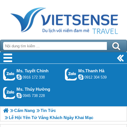
Ms. Tuyết Chinh
Ms.Thanh Hà
0916 172 338
0912 304 539
Ms. Thúy Hường
0945 738 228
Cẩm Nang
Tin Tức
Lễ Hội Yên Tử Vắng Khách Ngày Khai Mạc