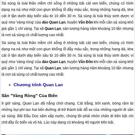
Sá sùng là loài thân mềm chỉ sống ở những bãi cát ven biển, chúng có hình
dạng na ná như một con giun khổng lồ đầy màu sắc, trong những hang đá, khe
cát ở tận dưới đáy biển sâu từ 10 đến 30 m. Sá sùng là loài thủy sinh được ví
quý như 'vàng ròng' của
đảo Quan Lạn
, huyện
Vân Đồn
khi mỗi cân sá sùng khô
giá gần 1 chỉ vàng. Tại xã
Quan Lạn
, sản lượng hàng năm khoảng 10 tấn nhưng
là nơi sá sùng có chất lượng cao nhất.
Sá sùng là loài thân mềm chỉ sống ở những bãi cát ven biển, chúng có hình
dạng na ná như một con giun khổng lồ đầy màu sắc, trong những hang đá, khe
cát ở tận dưới đáy biển sâu từ 10 đến 30 m. Sá sùng là loài thủy sinh được ví
quý như 'vàng ròng' của
đảo Quan Lạn
, huyện
Vân Đồn
khi mỗi cân sá sùng khô
giá gần 1 chỉ vàng. Tại xã
Quan Lạn
, sản lượng hàng năm khoảng 10 tấn nhưng
là nơi sá sùng có chất lượng cao nhất.
Chương trình
Quan Lan
Săn "Vàng Ròng" Của Biển
9 giờ sáng,
Quan Lạn
đã nắng chói chang. Cát trắng, trời xanh, bóng râm từ
những bụi phi lao hai bên đường đi trở thành bãi đỗ xe của những người đi săn
sá sùng. Bãi Đầu Dọc xâm xấp nước, chúng tôi phải nhón chân đi trên bãi chi
chít đầy ốc biển và vỏ hà. Lúc này đang có khoảng 40 người trên bãi.