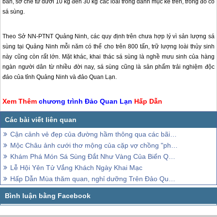
bán, sơ chế từ dưới 10 kg đến 30 kg các loài trong danh mục kể trên, trong đó có
sá sùng.
Theo Sở NN-PTNT Quảng Ninh, các quy định trên chưa hợp lý vì sản lượng sá
sùng tại Quảng Ninh mỗi năm có thể cho trên 800 tấn, trữ lượng loài thủy sinh
này cũng còn rất lớn. Mặt khác, khai thác sá sùng là nghề mưu sinh của hàng
ngàn người dân từ nhiều đời nay, sá sùng cũng là sản phẩm trải nghiệm độc
đáo của tỉnh Quảng Ninh và
đảo Quan Lạn
.
Xem Thêm
chương trình
Đảo Quan Lạn
Hấp Dẫn
Cận cảnh vẻ đẹp của đường hầm thông qua các bãi biển đầu tiên tại Đà Nẵng
Mộc Châu ảnh cưới thơ mộng của cặp vợ chồng "phượt".
Khám Phá Món Sá Sùng Đắt Như Vàng Của Biển Quan Lạn
Lễ Hội Yên Tử Vắng Khách Ngày Khai Mạc
Hấp Dẫn Mùa thăm quan, nghỉ dưỡng Trên Đảo Quan Lạn