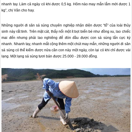
nhanh tay. Làm cả ngày có khi được 0,5 kg. Hôm nào may mắn lắm mới được 1
kg”, chị Vân cho hay.
Những người đi săn sá sùng chuyên nghiệp nhận diện được “tổ” của loài thủy
sinh này rất tinh. Trên mặt cát, thấy nổi một ít bọt biển bé như đồng xu, lao chiếc
mai đến nhưng phải lao nghiêng để đón đầu được con sá sùng lẩn cực kỳ
nhanh. Nhanh tay, nhanh mắt cộng thêm một chút may mắn, những người đi săn
sá sùng có thể kiếm được nửa cân con này một ngày, còn lại có khi chỉ được vài
lạng. Một lạng sá sùng tươi bán được 25.000 - 28.000 đồng.