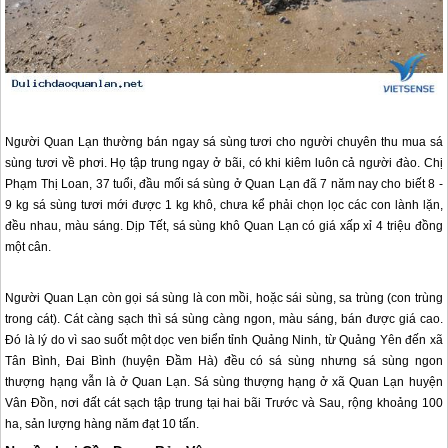
Người
Quan Lạn
thường bán ngay sá sùng tươi cho người chuyên thu mua sá
sùng tươi về phơi. Họ tập trung ngay ở bãi, có khi kiêm luôn cả người đào. Chị
Phạm Thị Loan, 37 tuổi, đầu mối sá sùng ở
Quan Lạn
đã 7 năm nay cho biết 8 -
9 kg sá sùng tươi mới được 1 kg khô, chưa kể phải chọn lọc các con lành lặn,
đều nhau, màu sáng. Dịp Tết, sá sùng khô
Quan Lạn
có giá xấp xỉ 4 triệu đồng
một cân.
Người
Quan Lạn
còn gọi sá sùng là con mồi, hoặc sái sùng, sa trùng (con trùng
trong cát). Cát càng sạch thì sá sùng càng ngon, màu sáng, bán được giá cao.
Đó là lý do vì sao suốt một dọc ven biển tỉnh Quảng Ninh, từ Quảng Yên đến xã
Tân Bình, Đai Bình (huyện Đầm Hà) đều có sá sùng nhưng sá sùng ngon
thượng hạng vẫn là ở
Quan Lạn
. Sá sùng thượng hạng ở xã
Quan Lạn
huyện
Vân Đồn, nơi đất cát sạch tập trung tại hai bãi Trước và Sau, rộng khoảng 100
ha, sản lượng hàng năm đạt 10 tấn.