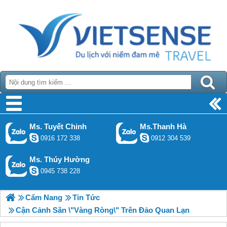
Ms. Tuyết Chinh
Ms.Thanh Hà
0916 172 338
0912 304 539
Ms. Thúy Hường
0945 738 228
Cẩm Nang
Tin Tức
Cận Cảnh Săn \"Vàng Ròng\" Trên Đảo Quan Lạn