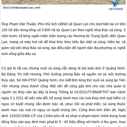
Ông Phạm Văn Thuận, Phó chủ tịch UBND xã
Quan Lạn
cho biet hiện tại có trên
100 hộ dân trong tổng số 3.800 hộ tại
Quan Lạn
theo nghề khai thác sá sùng. 3
năm trước xã từng ngăn chặn hiện tượng các thương lái Trung Quốc đến
Quan
Lạn
, mang cả máy hút cát để khai thác theo kiểu tận diệt sá sùng. Hiện tại, xã
giám sát việc khai thác sá sùng, tạo điều kiện để người dân địa phương có nghề
sinh sống giữa đảo xa.
Có giá trị rất cao nhưng nuôi sá sùng vẫn đang là bài toán khó ở Quảng Ninh.
Bà Đặng Thị Việt Hương, Phó trưởng phòng Bảo vệ nguồn lợi và môi trường
thủy sản, Sở NN-PTNT Quảng Ninh, cho biết tỉnh từng thử nuôi sá sùng tại Tiên
Yên nhưng chưa thành công. Một vấn đề cũng gây khó cho các nhà quản lý
nguồn lợi thủy sản tại đây là trong Thông tư 01/2011/TT-BNNPTNT ban hành
ngày 5.1.2011 về việc sửa đổi, bổ sung danh mục các loài thủy sinh quý hiếm có
nguy cơ tuyệt chủng cần được bảo vệ, phục hồi và phát triển, sá sùng thuộc
danh mục các loài có nguy cơ tuyệt chủng lớn. Cũng theo tinh thần đó, Nghị
định 103/2013/NĐ-CP của Chính phủ về xử phạt vi phạm hành chính trong hoạt
động thủy sản quy định mức phạt từ 5 - 40 triệu đồng với hành vi thu gom, mua