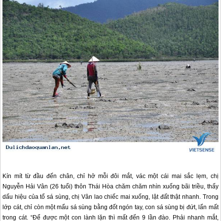
Kín mít từ đầu đến chân, chỉ hở mỗi đôi mắt, vác một cái mai sắc lẹm, chị
Nguyễn Hải Vân (26 tuổi) thôn Thái Hòa chăm chăm nhìn xuống bãi triều, thấy
dấu hiệu của tổ sá sùng, chị Vân lao chiếc mai xuống, lật đất thật nhanh. Trong
lớp cát, chỉ còn một mẩu sá sùng bằng đốt ngón tay, con sá sùng bị đứt, lẩn mất
trong cát. “Để được một con lành lặn thì mất đến 9 lần đào. Phải nhanh mắt,