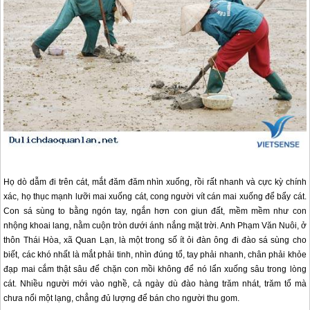
Họ dò dẫm đi trên cát, mắt đăm đăm nhìn xuống, rồi rất nhanh và cực kỳ chính
xác, họ thục mạnh lưỡi mai xuống cát, cong người vít cán mai xuống để bẩy cát.
Con sá sùng to bằng ngón tay, ngắn hơn con giun đất, mềm mềm như con
nhộng khoai lang, nằm cuộn tròn dưới ánh nắng mặt trời. Anh Phạm Văn Nuôi, ở
thôn Thái Hòa, xã
Quan Lạn
, là một trong số ít ỏi đàn ông đi đào sá sùng cho
biết, các khó nhất là mắt phải tinh, nhìn đúng tổ, tay phải nhanh, chân phải khỏe
đạp mai cắm thật sâu để chặn con mồi không để nó lẩn xuống sâu trong lòng
cát. Nhiều người mới vào nghề, cả ngày dù đào hàng trăm nhát, trăm tổ mà
chưa nổi một lạng, chẳng đủ lượng để bán cho người thu gom.