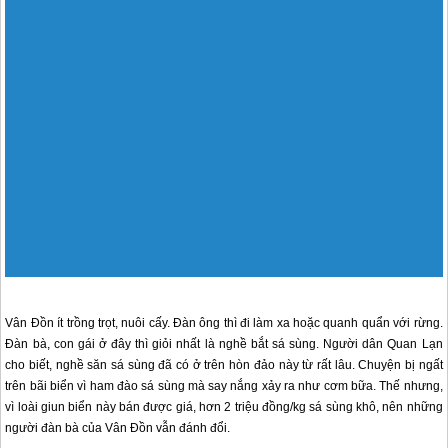
Vân Đồn ít trồng trọt, nuôi cấy. Đàn ông thì đi làm xa hoặc quanh quẩn với rừng.
Đàn bà, con gái ở đây thì giỏi nhất là nghề bắt sá sùng. Người dân
Quan Lạn
cho biết, nghề săn sá sùng đã có ở trên hòn đảo này từ rất lâu. Chuyện bị ngất
trên bãi biển vì ham đào sá sùng mà say nắng xảy ra như cơm bữa. Thế nhưng,
vì loài giun biển này bán được giá, hơn 2 triệu đồng/kg sá sùng khô, nên những
người đàn bà của Vân Đồn vẫn đánh đổi.