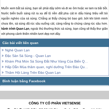
Muốn xem bắt sá sùng, bạn sẽ phải dậy sớm và đi xe ôm hoặc xe lam ra bãi bồi.
Nước biển buổi sáng rút ra xa để lộ nền đất pha cát in dấu hàng triệu vết bò
ngoằn nghèo của sá sùng. Chẳng ai thấy chúng bò bao giờ, bởi khi bình minh
chưa lên, sá sùng đã rúc sâu xuống cát, càng nắng to chúng càng rúc sâu hơn.
hành trình
Quan Lạn
, ngoài thú thưởng thức sá sùng, bạn cũng sẽ thấy thư giãn
với phong cảnh thiên nhiên tươi đẹp nơi đây.
Nghè Quan Lạn
Đặc Sản Sá Sùng - Quan Lạn
Khám Phá Món Sá Sùng Đắt Như Vàng Của Biển Quan Lạn
Hấp Dẫn Mùa thăm quan, nghỉ dưỡng Trên Đảo Quan Lạn
Thăm Hội Làng Trên Đảo Quan Lạn
CÔNG TY CỔ PHẦN VIETSENSE