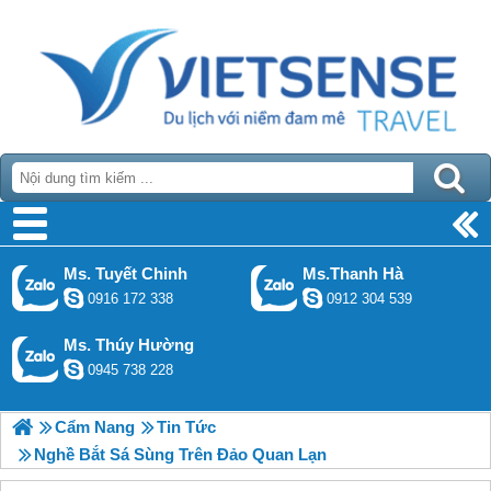
Ms. Tuyết Chinh
Ms.Thanh Hà
0916 172 338
0912 304 539
Ms. Thúy Hường
0945 738 228
Cẩm Nang
Tin Tức
Nghề Bắt Sá Sùng Trên Đảo Quan Lạn