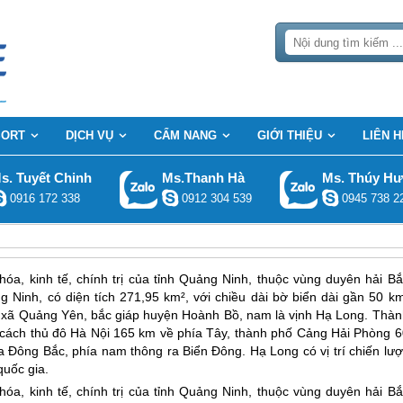
SORT
DỊCH VỤ
CẨM NANG
GIỚI THIỆU
LIÊN H
s. Tuyết Chinh
Ms.Thanh Hà
Ms. Thúy H
0916 172 338
0912 304 539
0945 738 2
hóa, kinh tế, chính trị của tỉnh Quảng Ninh, thuộc vùng duyên hải Bắ
Ninh, có diện tích 271,95 km², với chiều dài bờ biển dài gần 50 km
ị xã Quảng Yên, bắc giáp huyện Hoành Bồ, nam là vịnh Hạ Long. Thàn
 cách thủ đô Hà Nội 165 km về phía Tây, thành phố Cảng Hải Phòng 6
Đông Bắc, phía nam thông ra Biển Đông. Hạ Long có vị trí chiến lượ
quốc gia.
hóa, kinh tế, chính trị của tỉnh Quảng Ninh, thuộc vùng duyên hải Bắ