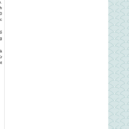
.
h
0
c
ổ
ng
à
ừ
t