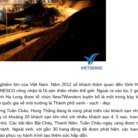
 nghiệm lớn của Việt Nam. Năm 2012 số khách thăm quan đến Vịnh H
NESCO công nhận là Di sản thiên nhiên thế giới. Ngoài ra vào lúc 2 g
ịnh Hạ Long được tổ chức New7Wonders tuyên bố là một trong bảy k
 quốc gia về môi trường là Thành phố xanh - sạch - đẹp.
ờng Tuần Châu, Hùng Thắng đang là vùng phát triển các khách sạn nh
 có khoảng 20 khách sạn lớn nhỏ với nhiều khách sạn 4, 5 sao, tran
 nhỏ. Các bãi tắm Bãi Cháy, Thanh Niên, Tuần Châu ngày càng được t
h thành. Ngoài vịnh, với gần 30 hang động đã được phát hiện, các han
o phục vụ hành trình tạo thêm sức hấp dẫn.