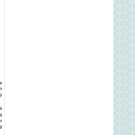
ạ
iờ
ỳ
à
g
u
g