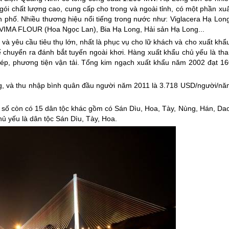
gói chất lượng cao, cung cấp cho trong và ngoài tỉnh, có một phần xu
 phố. Nhiều thương hiệu nổi tiếng trong nước như: Viglacera Hạ Long
ì VIMA FLOUR (Hoa Ngọc Lan), Bia Hạ Long, Hải sản Hạ Long...
và yêu cầu tiêu thụ lớn, nhất là phục vụ cho lữ khách và cho xuất khẩ
chuyển ra đánh bắt tuyến ngoài khơi. Hàng xuất khẩu chủ yếu là tha
hép, phương tiện vận tải. Tổng kim ngạch xuất khẩu năm 2002 đạt 16
g, và thu nhập bình quân đầu người năm 2011 là 3.718 USD/người/nă
số còn có 15 dân tộc khác gồm có Sán Dìu, Hoa, Tày, Nùng, Hán, Dao
ủ yếu là dân tộc Sán Dìu, Tày, Hoa.