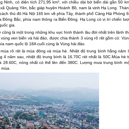
Ninh, có diện tích 271,95 km², với chiều dài bờ biển dài gần 50 km
ị xã Quảng Yên, bắc giáp huyện Hoành Bồ, nam là vịnh Hạ Long. Thàn
 cách thủ đô Hà Nội 165 km về phía Tây, thành phố Cảng Hải Phòng 6
Đông Bắc, phía nam thông ra Biển Đông. Hạ Long có vị trí chiến lượ
quốc gia.
cũng là một trong những khu vực hình thành lâu đời nhất trên lãnh th
, vùng ven biển và hải đảo, được chia thành 3 vùng rõ rệt gồm có: Vù
hía nam quốc lộ 18A cuối cùng là Vùng hải đảo.
 mùa rõ rệt là mùa đông và mùa hè. Nhiệt độ trung bình hằng năm l
 4 năm sau, nhiệt độ trung bình là 16.70C rét nhất là 50C.Mùa hè t
là 28.60C, nóng nhất có thể lên đến 380C. Lượng mưa trung bình mộ
2 mùa.