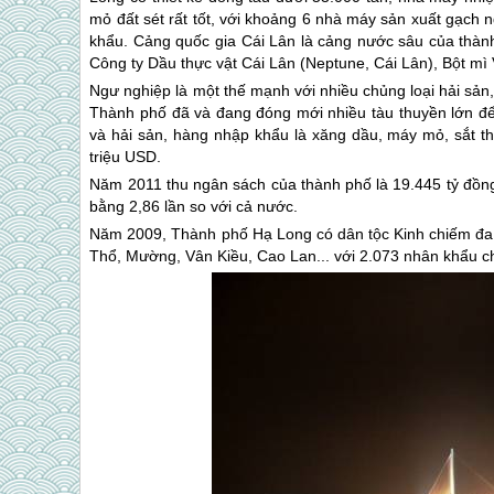
mỏ đất sét rất tốt, với khoảng 6 nhà máy sản xuất gạch n
khẩu. Cảng quốc gia Cái Lân là cảng nước sâu của thành
Công ty Dầu thực vật Cái Lân (Neptune, Cái Lân), Bột m
Ngư nghiệp là một thế mạnh với nhiều chủng loại hải sản, 
Thành phố đã và đang đóng mới nhiều tàu thuyền lớn để 
và hải sản, hàng nhập khẩu là xăng dầu, máy mỏ, sắt t
triệu USD.
Năm 2011 thu ngân sách của thành phố là 19.445 tỷ đồn
bằng 2,86 lần so với cả nước.
Năm 2009, Thành phố Hạ Long có dân tộc Kinh chiếm đa 
Thổ, Mường, Vân Kiều, Cao Lan... với 2.073 nhân khẩu ch