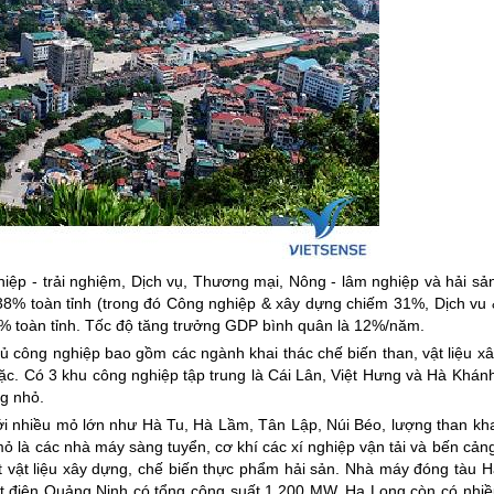
iệp - trải nghiệm, Dịch vụ, Thương mại, Nông - lâm nghiệp và hải sản
8% toàn tỉnh (trong đó Công nghiệp & xây dựng chiếm 31%, Dịch vu 
% toàn tỉnh. Tốc độ tăng trưởng GDP bình quân là 12%/năm.
ủ công nghiệp bao gồm các ngành khai thác chế biến than, vật liệu xâ
ặc. Có 3 khu công nghiệp tập trung là Cái Lân, Việt Hưng và Hà Khánh
ng nhỏ.
i nhiều mỏ lớn như Hà Tu, Hà Lầm, Tân Lập, Núi Béo, lượng than kha
mỏ là các nhà máy sàng tuyển, cơ khí các xí nghiệp vận tải và bến cản
 vật liệu xây dựng, chế biến thực phẩm hải sản. Nhà máy đóng tàu H
ệt điện Quảng Ninh có tổng công suất 1.200 MW. Hạ Long còn có nhiề