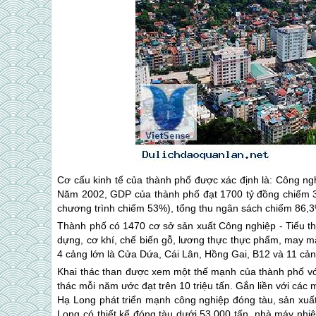
Cơ cấu kinh tế của thành phố được xác định là: Công ngh
Năm 2002, GDP của thành phố đạt 1700 tỷ đồng chiếm 3
chương trình chiếm 53%), tổng thu ngân sách chiếm 86,3
Thành phố có 1470 cơ sở sản xuất Công nghiệp - Tiểu th
dựng, cơ khí, chế biến gỗ, lương thực thực phẩm, may m
4 cảng lớn là Cửa Dứa, Cái Lân, Hồng Gai, B12 và 11 cả
Khai thác than được xem một thế mạnh của thành phố vớ
thác mỗi năm ước đạt trên 10 triệu tấn. Gắn liền với các 
Hạ Long phát triển mạnh công nghiệp đóng tàu, sản xuất
Long có thiết kế đóng tàu dưới 53.000 tấn, nhà máy nhi