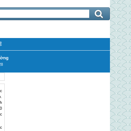
Ệ
ường
28
c
.
h
0
c
c