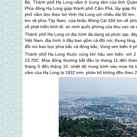
Bộ. Thành phố Hạ Long nằm ở trung tâm của tỉnh Quảng 
Phía đông Hạ Long giáp thành phố Cẩm Phả, tây giáp th
phố nằm dọc theo bờ Vịnh Hạ Long với chiều dài 50 km,
km về phía Tây Nam, cửa khẩu Móng Cái 184 km về phía 
về phát triển kinh tế, an ninh quốc phòng của khu vực và 
Thành phố Hạ Long có địa hình đa dạng và phức tạp, đây 
Việt Nam, địa hình ở đây bao gồm cả đồi núi, thung lũng
đồi núi bao bọc phía bắc và đông bắc, Vùng ven biển ở p
Thành phố Hạ Long thuộc vùng khí hậu ven biển, với 2
23.70C. Mùa đông thường bắt đầu từ tháng 11 đến tháng
tháng 5 đến tháng 10. nhiệt độ trung bình vào mùa hè 
năm của Hạ Long là 1832 mm, phân bố không đều theo 