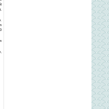
ất
,
u.
n
0
m
,