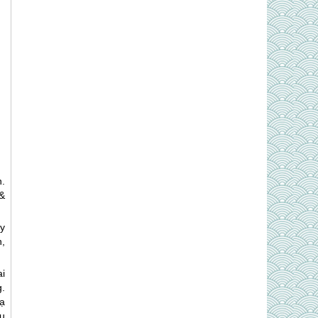
.
&
y
,
i
g.
ạ
u