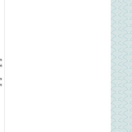
n
i
n
n