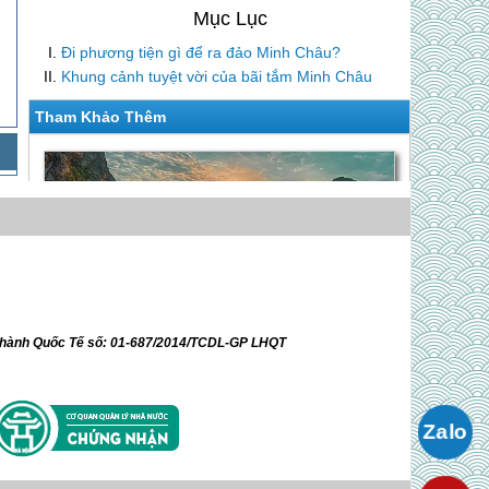
Đi phương tiện gì để ra đảo Minh Châu?
Khung cảnh tuyệt vời của bãi tắm Minh Châu
Tham Khảo Thêm
ữ hành Quốc Tế số: 01-687/2014/TCDL-GP LHQT
C.Trình Minh Châu Beach Resort
Giá Liên hệ
Minh Châu Beach Resort – Đảo