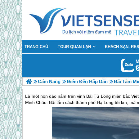
TRANG CHỦ
TOUR QUAN LẠN
KHÁCH SẠN, RE
M
Cẩm Nang
Điểm Đến Hấp Dẫn
Bãi Tắm Mi
Là một hòn đảo nằm trên vịnh Bái Tử Long miền bắc Việt
Minh Châu. Bãi tắm cách thành phố Hạ Long 55 km, mà mấ