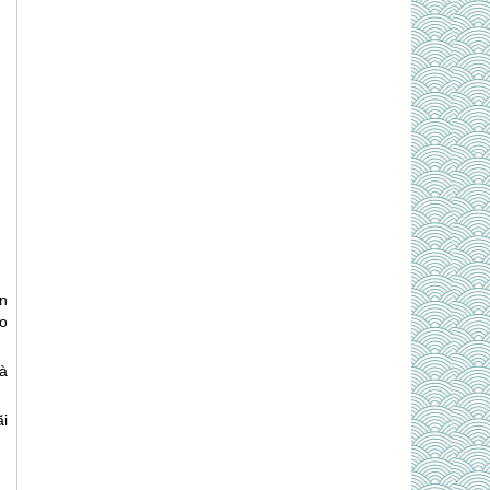
n
o
hà
ãi