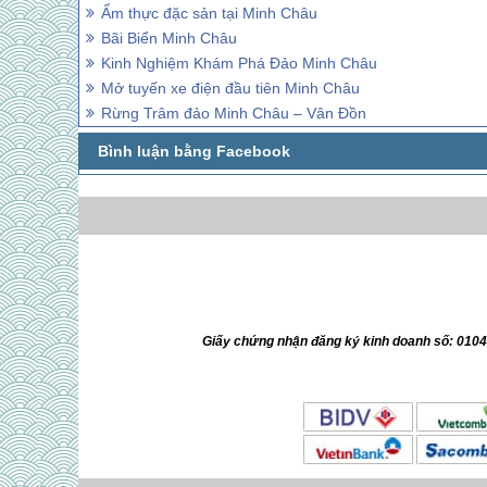
Ẩm thực đặc sản tại Minh Châu
Bãi Biển Minh Châu
Kinh Nghiệm Khám Phá Đảo Minh Châu
Mở tuyến xe điện đầu tiên Minh Châu
Rừng Trâm đảo Minh Châu – Vân Đồn
Giấy chứng nhận đăng ký kinh doanh số: 010