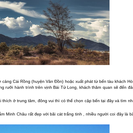
 từ cảng Cái Rồng (huyện Vân Đồn) hoặc xuất phát từ bến tàu khách Hò
g rưỡi hành trình trên vịnh Bái Tử Long, khách thăm quan sẽ đến đả
 thích ở trung tâm, đông vui thì có thể chọn cập bến tại đây và tìm n
m Minh Châu rất đẹp với bãi cát trắng tinh , nhiều người coi đây là b