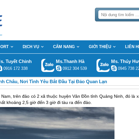
SORT
DỊCH VỤ
CẨM NANG
GIỚI THIỆU
LIÊN H
s. Tuyết Chinh
Ms.Thanh Hà
Ms. Thúy H
0916 172 338
0912 304 539
0945 738 2
nh Châu, Nơi Tình Yêu Bắt Đầu Tại Đảo Quan Lạn
 Nam, trên đảo có 2 xã thuộc huyện Vân Đồn tỉnh Quảng Ninh, đó là x
t khoảng 2,5 giờ đến 3 giờ đi tàu ra đến đảo.