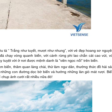
iêu tả “ Trắng như tuyết, mượt như nhung”, với vẻ đẹp hoang sơ nguyê
 đá chạy vòng quanh biển, với cánh rừng phi lao chắn cát cao vút, vớ
y tuyệt vời ở nơi được mệnh danh là "viên ngọc nổi" trên biển.
ắm biển, thăm quan làng chài, thử làm ngư dân, thưởng thức đồ hải sả
n những con đường dọc bờ biển và hưởng những làn gió mát rượi. Biể
ể chụp ảnh cưới rất nhiều nữa đó!