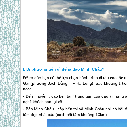
Đi phương tiện gì để ra đảo Minh Châu?
Để ra đảo bạn có thể lựa chọn hành trình đi tàu cao tốc
Gai (phường Bạch Đằng, TP Hạ Long). Sau khoảng 1 tiến
ngọc.
- Bến Thuyền : cập bến tại ( trung tâm của đảo ) những ai
nghỉ, khách sạn tại xã.
- Bến Minh Châu : cập bến tại xã Minh Châu nơi có bãi tắ
tắm đẹp nhất của (cách bãi tắm khoảng 10km).