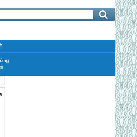
Ệ
ường
28
ã