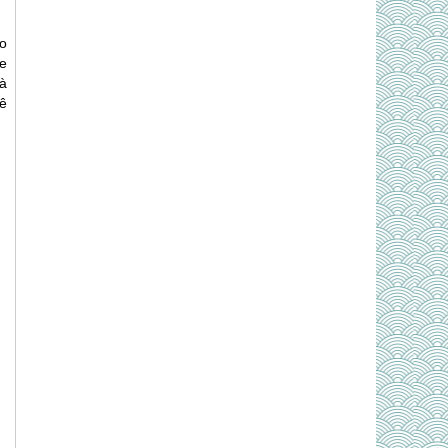
o
e
à
uê