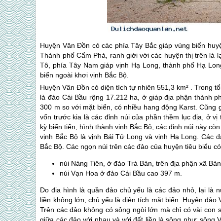
Huyện Vân Đồn có các phía Tây Bắc giáp vùng biển huy
Thành phố Cẩm Phả, ranh giới với các huyện thị trên là
Tô, phía Tây Nam giáp vịnh Hạ Long, thành phố Hạ Lon
biển ngoài khơi vịnh Bắc Bộ.
Huyện Vân Đồn có diện tích tự nhiên 551,3 km² . Trong t
là đảo Cái Bầu rộng 17.212 ha, ở giáp địa phận thành p
300 m so với mặt biển, có nhiều hang động Karst. Cũng 
vốn trước kia là các đỉnh núi của phần thềm lục địa, ở vị
kỳ biển tiến, hình thành vịnh Bắc Bộ, các đỉnh núi này còn
vịnh Bắc Bộ là vịnh Bái Tử Long và vịnh Hạ Long. Các 
Bắc Bộ. Các ngọn núi trên các đảo của huyện tiêu biểu có
núi Nàng Tiên, ở đảo Trà Bản, trên địa phận xã Bả
núi Vạn Hoa ở đảo Cái Bầu cao 397 m.
Do địa hình là quần đảo chủ yếu là các đảo nhỏ, lại là nú
liền không lớn, chủ yếu là diện tích mặt biển. Huyện đảo 
Trên các đảo không có sông ngòi lớn mà chỉ có vài con 
giữa các đảo với nhau và với đất liền là sông như: sông