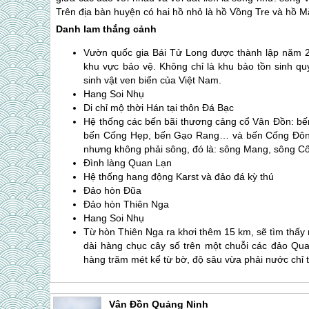
Trên địa bàn huyện có hai hồ nhỏ là hồ Vồng Tre và hồ M
Danh lam thắng cảnh
Vườn quốc gia Bái Tử Long được thành lập năm 2
khu vực bảo vệ. Không chỉ là khu bảo tồn sinh q
sinh vật ven biển của Việt Nam.
Hang Soi Nhụ
Di chỉ mộ thời Hán tại thôn Đá Bạc
Hệ thống các bến bãi thương cảng cổ Vân Đồn: bế
bến Cống Hẹp, bến Gạo Rang… và bến Cống Đông,
nhưng không phải sông, đó là: sông Mang, sông Cố
Đình làng
Quan Lạn
Hệ thống hang động Karst và đảo đá kỳ thú
Đảo hòn Đũa
Đảo hòn Thiên Nga
Hang Soi Nhụ
Từ hòn Thiên Nga ra khơi thêm 15 km, sẽ tìm thấy
dài hàng chục cây số trên một chuỗi các
đảo Qua
hàng trăm mét kể từ bờ, độ sâu vừa phải nước chỉ 
Vân Đồn Quảng Ninh