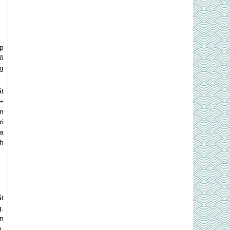
p
ô
g
t
÷
n
ời
ủa
h
ất
g.
n
n
.