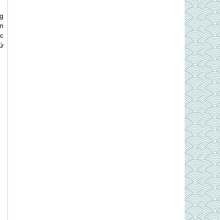
g
n
c
hứ