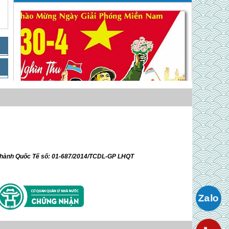
Hà Nội - Vân Đồn - Quan Lạn | 3 Ngày 2 Đêm
Dịp Lễ 30/4/
Giá 2,750,000 VNĐ
ữ hành Quốc Tế số: 01-687/2014/TCDL-GP LHQT
Chương Trình KHÁM PHÁ BÌNH YÊN
QUAN LẠN
Giá 2,750,000 VNĐ
Du Ngoạn Vân Đồn - Bãi Dài ( ĐOÀN
RIÊNG )