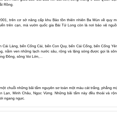
ắt Rồng.
001, trên cơ sở nâng cấp khu Bảo tồn thiên nhiên Ba Mùn về quy m
uyển trên cạn, mà vườn quốc gia Bái Tử Long còn là nơi bảo vệ nguồ
n Cái Làng, bến Cống Cái, bến Con Quy, bến Cái Cổng, bến Cống Yên
 nằm ven những lạch nước sâu, rộng và lặng sóng được gọi là sôn
ng Đông, sông Voi Lớn,...
 một chuỗi những bãi tắm nguyên sơ toàn một màu cát trắng, phẳng mị
n Lạn
, Minh Châu, Ngọc Vừng. Những bãi tắm này đều thoải và rộn
tới ngang ngực.