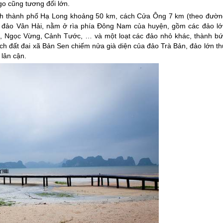
o cũng tương đối lớn.
cách thành phố Hạ Long khoảng 50 km, cách Cửa Ông 7 km (theo đườn
n đảo Vân Hải, nằm ở rìa phía Đông Nam của huyện, gồm các đảo lớ
, Ngọc Vừng, Cảnh Tước, … và một loạt các đảo nhỏ khác, thành bứ
ích đất đai xã Bản Sen chiếm nửa già diện của đảo Trà Bản, đảo lớn t
 lân cận.