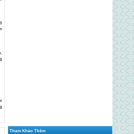
ô
n
,
g
n
g
Tham Khảo Thêm