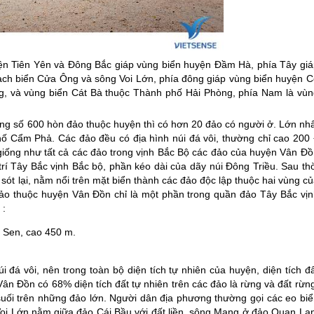
ện Tiên Yên và Đông Bắc giáp vùng biển huyện Đầm Hà, phía Tây giá
 lạch biển Cửa Ông và sông Voi Lớn, phía đông giáp vùng biển huyện C
g, và vùng biển Cát Bà thuộc Thành phố Hải Phòng, phía Nam là vùn
ổng số 600 hòn đảo thuộc huyện thì có hơn 20 đảo có người ở. Lớn nhấ
hố Cẩm Phả. Các đảo đều có địa hình núi đá vôi, thường chỉ cao 200 
giống như tất cả các đảo trong vịnh Bắc Bộ các đảo của huyện Vân Đồ
 trí Tây Bắc vịnh Bắc bộ, phần kéo dài của dãy núi Đông Triều. Sau th
 sót lại, nằm nổi trên mặt biển thành các đảo độc lập thuộc hai vùng c
đảo thuộc huyện Vân Đồn chỉ là một phần trong quần đảo Tây Bắc vịn
 :
n Sen, cao 450 m.
i đá vôi, nên trong toàn bộ diện tích tự nhiên của huyện, diện tích đ
Vân Đồn có 68% diện tích đất tự nhiên trên các đảo là rừng và đất rừn
suối trên những đảo lớn. Người dân địa phương thường gọi các eo biể
 Voi Lớn nằm giữa đảo Cái Bầu với đất liền, sông Mang ở
đảo Quan Lạ