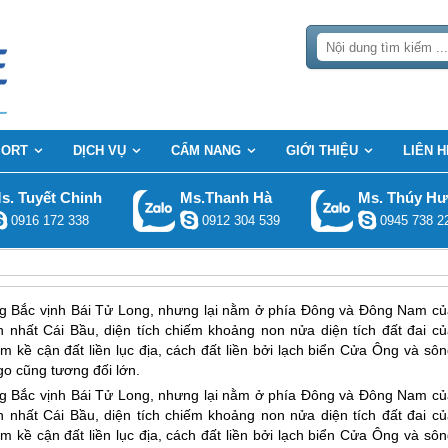
SORT
DỊCH VỤ
CẨM NANG
GIỚI THIỆU
LIÊN H
s. Tuyết Chinh
Ms.Thanh Hà
Ms. Thúy H
0916 172 338
0912 304 539
0945 738 2
g Bắc vịnh Bái Tử Long, nhưng lại nằm ở phía Đông và Đông Nam củ
nhất Cái Bầu, diện tích chiếm khoảng non nửa diện tích đất đai củ
 kề cận đất liền lục địa, cách đất liền bởi lạch biển Cửa Ông và sôn
o cũng tương đối lớn.
g Bắc vịnh Bái Tử Long, nhưng lại nằm ở phía Đông và Đông Nam củ
nhất Cái Bầu, diện tích chiếm khoảng non nửa diện tích đất đai củ
 kề cận đất liền lục địa, cách đất liền bởi lạch biển Cửa Ông và sôn