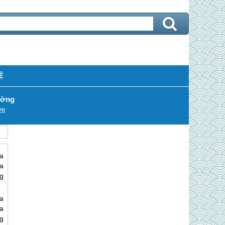
Ệ
ường
28
a
a
g
a
a
g