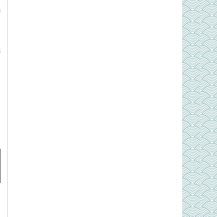
i
h
i
,