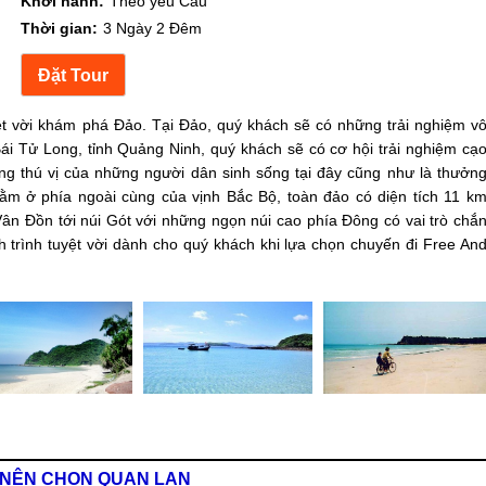
Khởi hành:
Theo yêu Câu
Thời gian:
3 Ngày 2 Đêm
ệt vời khám phá Đảo. Tại Đảo, quý khách sẽ có những trải nghiệm v
ái Tử Long, tỉnh Quảng Ninh, quý khách sẽ có cơ hội trải nghiệm cạ
ùng thú vị của những người dân sinh sống tại đây cũng như là thưởn
ằm ở phía ngoài cùng của vịnh Bắc Bộ, toàn đảo có diện tích 11 k
Vân Đồn tới núi Gót với những ngọn núi cao phía Đông có vai trò chắ
h trình tuyệt vời dành cho quý khách khi lựa chọn chuyến đi Free An
N NÊN CHỌN
QUAN LẠN