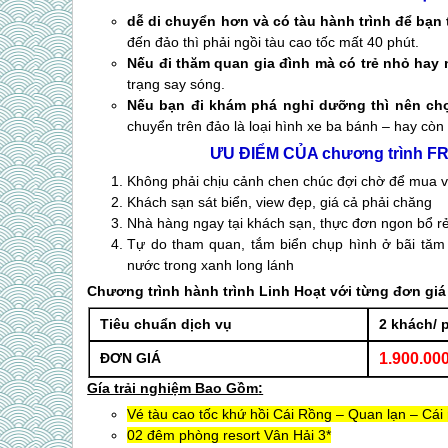
dễ di chuyển hơn và có tàu hành trình để bạn 
đến đảo thì phải ngồi tàu cao tốc mất 40 phút.
Nếu đi thăm quan gia đình mà có trẻ nhỏ hay 
trạng say sóng.
Nếu bạn đi khám phá nghỉ dưỡng thì nên ch
chuyển trên đảo là loại hình xe ba bánh – hay còn
ƯU ĐIỂM CỦA chương trình 
Không phải chịu cảnh chen chúc đợi chờ để mua v
Khách sạn sát biển, view đẹp, giá cả phải chăng
Nhà hàng ngay tại khách sạn, thực đơn ngon bổ r
Tự do tham quan, tắm biển chụp hình ở bãi tăm 
nước trong xanh long lánh
Chương trình hành trình Linh Hoạt với từng đơn gi
Tiêu chuẩn dịch vụ
2 khách/ 
ĐƠN GIÁ
1.900.00
Gía trải nghiệm Bao Gồm
:
Vé tàu cao tốc khứ hồi Cái Rồng –
Quan lạn
– Cái
02 đêm phòng resort Vân Hải 3*