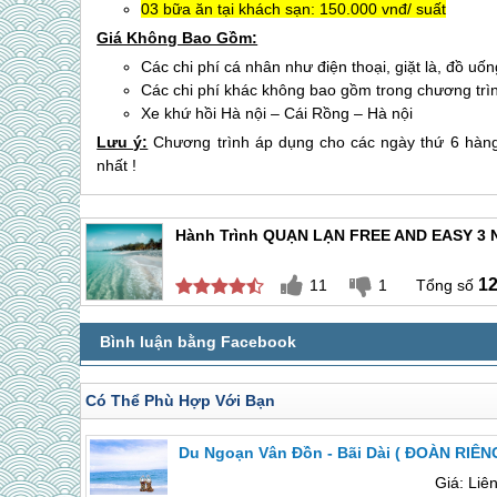
03 bữa ăn tại khách sạn: 150.000 vnđ/ suất
Giá Không Bao Gồm:
Các chi phí cá nhân như điện thoại, giặt là, đồ u
Các chi phí khác không bao gồm trong chương trì
Xe khứ hồi Hà nội – Cái Rồng – Hà nội
Lưu ý:
Chương trình áp dụng cho các ngày thứ 6 hàng t
nhất !
Hành Trình QUẠN LẠN FREE AND EASY 3
1
11
1
Có Thể Phù Hợp Với Bạn
Du Ngoạn Vân Đồn - Bãi Dài ( ĐOÀN RIÊN
Giá: Liê