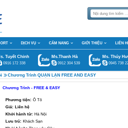
SORT
DỊCH VỤ
CẨM NANG
GIỚI THIỆU
LIÊN H
s. Tuyết Chinh
Ms.Thanh Hà
Ms. Thúy H
0916 172 338
0912 304 539
0945 738 2
i
Chương Trình QUẠN LẠN FREE AND EASY
Chương Trình - FREE & EASY
Phương tiện:
Ô Tô
Giá:
Liên hệ
Khởi hành từ:
Hà Nội
Lưu trú:
Khách Sạn