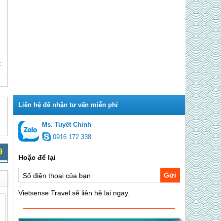
t
Ms. Tuyết Chinh
0916 172 338
9
Gửi