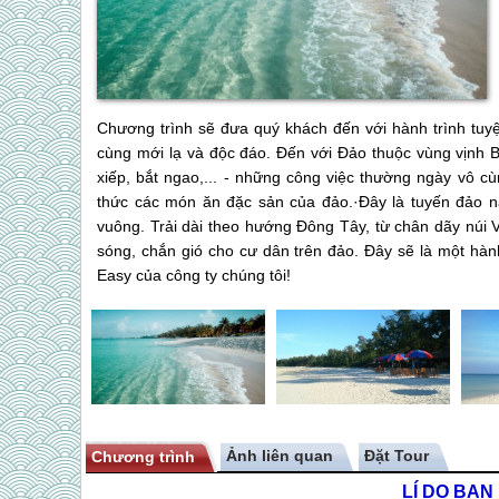
Chương trình sẽ đưa quý khách đến với hành trình tuy
cùng mới lạ và độc đáo. Đến với Đảo thuộc vùng vịnh B
xiếp, bắt ngao,... - những công việc thường ngày vô c
thức các món ăn đặc sản của đảo.·Đây là tuyến đảo n
vuông. Trải dài theo hướng Đông Tây, từ chân dãy núi 
sóng, chắn gió cho cư dân trên đảo. Đây sẽ là một hàn
Easy của công ty chúng tôi!
Ảnh liên quan
Chương trình
LÍ DO BẠ