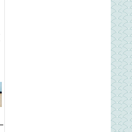
ô
o
g
m
n
d