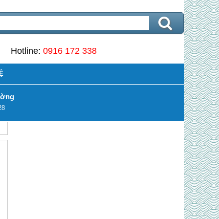
Hotline:
0916 172 338
Ệ
ường
28