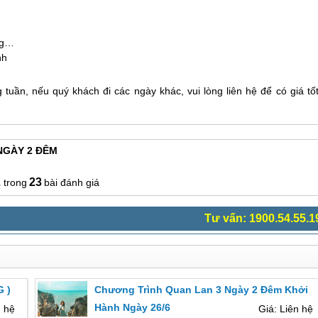
ống…
nh
uần, nếu quý khách đi các ngày khác, vui lòng liên hệ để có giá tố
 NGÀY 2 ĐÊM
2
23
bài đánh giá
Tư vấn: 1900.54.55.1
G )
Chương Trình Quan Lan 3 Ngày 2 Đêm Khởi
Hành Ngày 26/6
n hệ
Giá: Liên hệ