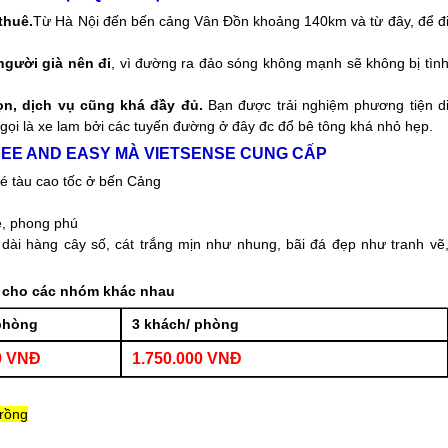
thuê.
Từ Hà Nội đến bến cảng Vân Đồn khoảng 140km và từ đây, để đ
người già nên đi
, vì đường ra đảo sóng không mạnh sẽ không bị tìn
ọn, dịch vụ cũng khá đầy đủ.
Bạn được trải nghiệm phương tiện d
 gọi là xe lam bởi các tuyến đường ở đây đc đổ bê tông khá nhỏ hẹp.
FREE AND EASY MÀ VIETSENSE CUNG CẤP
é tàu cao tốc ở bến Cảng
ẻ, phong phú
dài hàng cây số, cát trắng mịn như nhung, bãi đá đẹp như tranh vẽ
á cho các nhóm khác nhau
phòng
3 khách/ phòng
0 VNĐ
1.750.000 VNĐ
 rồng