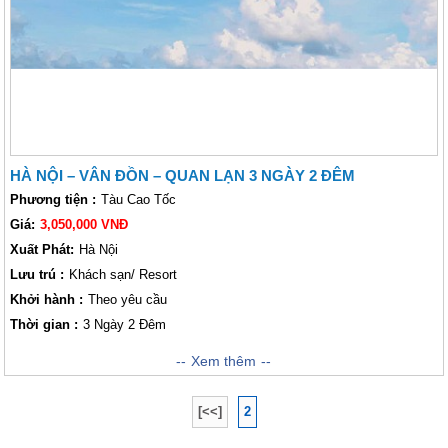
vùng biển xa, thăm quan những danh thắng nổi tiếng trên hòn đảo địa đầu
của tổ quốc.
HÀ NỘI – VÂN ĐỒN – QUAN LẠN 3 NGÀY 2 ĐÊM
Phương tiện :
Tàu Cao Tốc
Giá:
3,050,000 VNĐ
Xuất Phát:
Hà Nội
Lưu trú :
Khách sạn/ Resort
Khởi hành :
Theo yêu cầu
Thời gian :
3 Ngày 2 Đêm
Nhắc tới chương trình Quảng Ninh, nhiều người thường nghĩ ngay tới
Xem thêm
hành trình Hạ Long hay trải nghiệm Cô Tô. Nhưng thực tế, tại thành phố
biển này còn có một hòn đảo rất xinh đẹp, hấp dẫn là đảo Quan Lạn.
[<<]
2
Quan Lạn rất phù hợp cho những chuyến đi ngắn ngày. Hành
Trình chương trình đảo Quan Lạn 3 ngày 2 đêm khởi hành từ Hà Nội, tổ