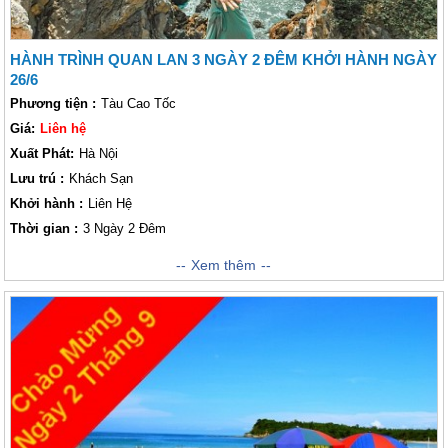
HÀNH TRÌNH QUAN LAN 3 NGÀY 2 ĐÊM KHỞI HÀNH NGÀY
26/6
Phương tiện :
Tàu Cao Tốc
Giá:
Liên hệ
Xuất Phát:
Hà Nội
Lưu trú :
Khách Sạn
Khởi hành :
Liên Hệ
Thời gian :
3 Ngày 2 Đêm
Hành Trình khám phá tại hòn đảo Quan Lạn xinh đẹp với nhiều bãi biển
Xem thêm
còn nguyên sơ cùng những giá trị văn hoá, lịch sử như Minh Châu, Sơn
Hào, Quan Lạn sẽ khiến cho khách thăm quan trải nghiệm cảm giác thú
vị khi nằm trên triền cát trắng mịn, hít thở bầu không khí trong lành hay
thỏa sức ngụp lặn dưới làn nước biển trong mát và để lòng thật yên bình
sau những bộn bề, lo toan của cuộc sống thường nhật. Ngoài ra Lữ
khách có thể khám phá cảnh quan thiên nhiên nguyên sơ xung quanh
đảo với những rừng thông, rừng trâm bạt ngàn; tham quan các làng chài
và tìm hiểu cuộc sống của ngư dân.