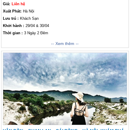
Giá:
Liên hệ
Xuất Phát:
Hà Nội
Lưu trú :
Khách Sạn
Khởi hành :
29/04 & 30/04
Thời gian :
3 Ngày 2 Đêm
Đến với chương trình của Vietsense Travel đúng dịp lễ 30 Tháng 4 - 1
Xem thêm
Tháng 5 này, quý khách sẽ nhận được nhiều ưu đãi đặc biệt về giá cả
cũng như sẽ may mắn sở hữu những phần quà hấp dẫn trong dịp này.
Đặc biệt, quý khách sẽ được đến với quần đảo đẹp nức tiếng·Quan Lạn.
Đây là một quần đảo nằm trong quần thể đảo rộng lớn trên Vịnh Bái Tử
Long thơ mộng, là vùng đất được thiên nhiên hào phóng ban tặng nhiều
lợi thế. Nơi đây không chỉ hội tụ đầy đủ những yếu tố của một danh
thắng thiên nhiên tuyệt mĩ mà còn lưu giữ được rất nhiều những giá trị
lịch sử, văn hóa lâu đời. Toàn đảo có diện tích lên đến 11 km vuông, trải
dài theo hướng Đông Tây, từ chân dãy núi Vân Đồn tới núi Gót, với
những ngọn núi cao phía Đông như bức tường thành ngăn sóng gió từ
biển khơi để bảo vệ cho cư dân trên đảo. Chúng tôi đảm bảo sẽ mang
đến cho quý khách những điều tuyệt vời và hấp dẫn khi quý khách tin
tưởng và lựa chọn công ty chúng tôi đồng hành cùng mình trong hành
trình lần này.