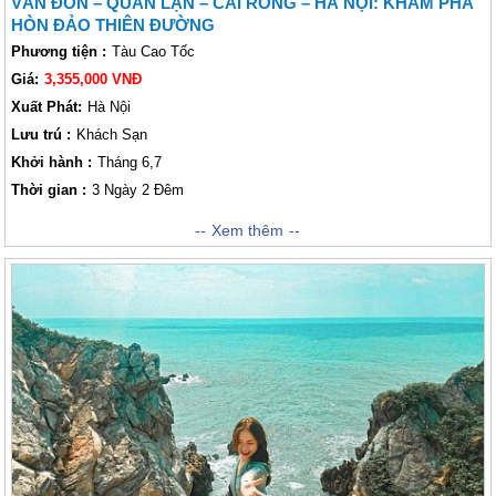
VÂN ĐỒN – QUAN LẠN – CÁI RỒNG – HÀ NỘI: KHÁM PHÁ
HÒN ĐẢO THIÊN ĐƯỜNG
Phương tiện :
Tàu Cao Tốc
Giá:
3,355,000 VNĐ
Xuất Phát:
Hà Nội
Lưu trú :
Khách Sạn
Khởi hành :
Tháng 6,7
Thời gian :
3 Ngày 2 Đêm
Đảo Quan Lạn
với phong cảnh thiên nhiên tươi đẹp và hoang sơ
Xem thêm
cùng nhiều bãi biển còn nguyên sơ như
Minh Châu
,
Sơn Hào
,
Quan
Lạn
đang là một trong những điểm đến thăm quan hấp dẫn trong hành
trình của khách thăm quan khi đến với Quảng Ninh. Còn gì thú vị hơn khi
nằm trên triền cát trắng mịn, hít thở bầu không khí trong lành và để lòng
thật yên bình sau những bộn bề, lo toan của cuộc sống thường nhật.
Ngoài ra khi đến đây Lữ khách còn được thưởng thức những món ăn hải
sản ngon tại vùng biển xa, thăm quan những danh thắng nổi tiếng trên
hòn đảo địa đầu của tổ quốc.