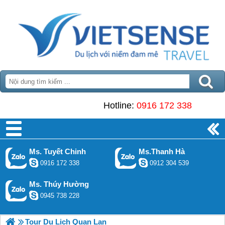
Hotline:
0916 172 338
Ms. Tuyết Chinh
Ms.Thanh Hà
0916 172 338
0912 304 539
Ms. Thúy Hường
0945 738 228
Tour Du Lịch Quan Lạn