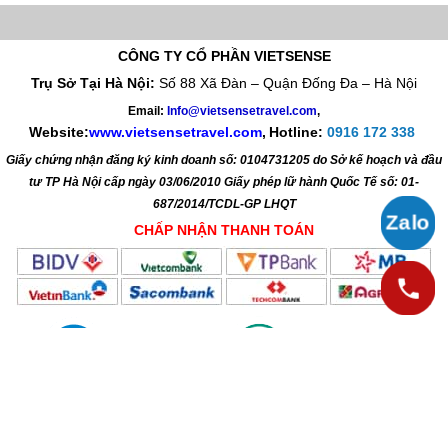
chức chuyên nghiệp bởi công ty Travel với giá ưu đãi cùng chất lượng
dịch vụ tốt sẽ khiến Lữ khách thăm quan hài lòng với kỳ nghỉ mát tại hòn
đảo xinh đẹp này trong hè của mình.
CÔNG TY CỔ PHẦN VIETSENSE
Trụ Sở Tại Hà Nội:
Số 88 Xã Đàn – Quận Đống Đa – Hà Nội
Email:
Info@vietsensetravel.com
,
Website:
www.vietsensetravel.com
,
Hotline:
0916 172 338
Giấy chứng nhận đăng ký kinh doanh số: 0104731205 do Sở kế hoạch và đầu
tư TP Hà Nội cấp ngày 03/06/2010 Giấy phép lữ hành Quốc Tế số: 01-
687/2014/TCDL-GP LHQT
CHẤP NHẬN THANH TOÁN
© 2010 Vietsense Travel Group