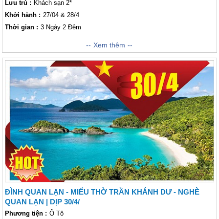
Lưu trú :
Khách sạn 2*
Khởi hành :
27/04 & 28/4
Thời gian :
3 Ngày 2 Đêm
Hành trình đến với chương trình khám phá đảo Quan Lạn đúng dịp nghỉ
Xem thêm
lễ 30/4 cùng với VietSense Travel chúng tôi sẽ mang tới cho quý khách
những trải nghiệm tuyệt vời, có một không hai. Tại đảo Quan Lan, quý
khách không chỉ được hòa mình vào thiên nhiên hùng vĩ của nơi đây với
biển xanh, cát trắng, núi non trùng điệp mà hơn hết quý khách còn có cơ
hội hòa mình và tìm hiểu về đời sống giản dị, mộc mạc của những người
ngư dân sinh sống lâu năm trên đảo. Quý khách hãy đến với VietSense
Travel để được trải nghiệm những điều độc đáo nhất, thú vị nhất tại đảo
Quan Lạn với mức giá rẻ và cạnh tranh.
ĐÌNH QUAN LẠN - MIẾU THỜ TRẦN KHÁNH DƯ - NGHÈ
QUAN LẠN | DỊP 30/4/
Phương tiện :
Ô Tô