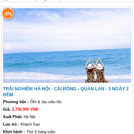
-3%
TRẢI NGHIỆM HÀ NỘI - CÁI RỒNG - QUAN LẠN - 3 NGÀY 2
ĐÊM
Phương tiện :
Ôtô & tàu siêu tốc
Giá:
2,750,000 VNĐ
Xuất Phát:
Hà Nội
Lưu trú :
Khách Sạn
Khởi hành :
Thứ 6 hàng tuần