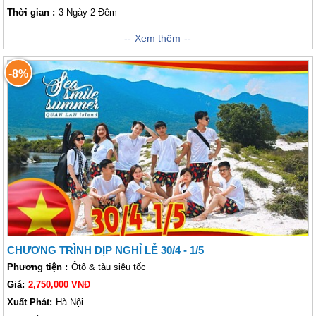
Thời gian :
3 Ngày 2 Đêm
Đảo Quan Lạn là một hòn đảo xinh đẹp, độc đáo và hấp dẫn bậc nhất
Xem thêm
nước ta, thuộc tỉnh Quảng Ninh. Quan Lạn là miền đất biển có khá nhiều
thắng cảnh đẹp. Đến với Quan Lạn, quý khách sẽ được thả mình trên
-8%
những bãi biển nước xanh trong vắt với những đồi cát trắng trải dài
tưởng như bất tận. Tại Quan Lạn, quý khách cảm nhận hương vị mặn
mòi và cái mùi riêng của biển, rời xa sự xô bồ, xa hoa của chốn thành thị
mộng mơ. Ngoài ra, trong hành trình lần này, quý khách còn có cơ hội
khám phá cảng Cái Rồng - một trong những cảng hoạt động năng suất
nhất nước ta. Bên cạnh đó, quý khách còn được trải nghiệm cạo xiếp,
bắt ngao,... - những công việc hàng ngày của người dân Quảng Ninh.
Hành trình này sẽ thật thú vị nếu quý khách tin tưởng và lựa chọn đồng
hành cùng chúng tôi!
CHƯƠNG TRÌNH DỊP NGHỈ LỄ 30/4 - 1/5
Phương tiện :
Ôtô & tàu siêu tốc
Giá:
2,750,000 VNĐ
Xuất Phát:
Hà Nội