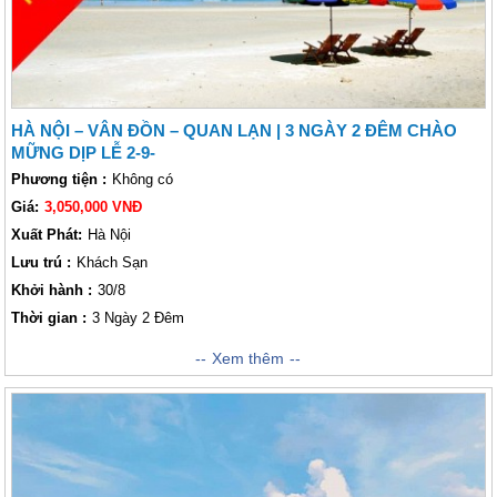
HÀ NỘI – VÂN ĐỒN – QUAN LẠN | 3 NGÀY 2 ĐÊM CHÀO
MỮNG DỊP LỄ 2-9-
Phương tiện :
Không có
Giá:
3,050,000 VNĐ
Xuất Phát:
Hà Nội
Lưu trú :
Khách Sạn
Khởi hành :
30/8
Thời gian :
3 Ngày 2 Đêm
Quan Lạn là một hòn đảo xinh đẹp thuộc tỉnh Quảng Ninh, miền đất biển
Xem thêm
có khá nhiều thắng cảnh đẹp. Đến với Quan Lạn bạn sẽ được thả mình
trên những bãi biển cát trắng trải dài. Hành Trình khám phá Đảo Quan
Lạn 3 ngày 2 đêm Dịp Lễ 2-9 phục vụ quý khách nghỉ mát tại hòn đảo
Quan Lạn xinh đẹp với nhiều bãi biển còn nguyên sơ như Minh Châu,
Sơn Hào, Quan Lạn sẽ không làm bạn thất vọng. Khi đến với đảo Quan
Lạn quý khách còn được thưởng thức những món ăn hải sản ngon tại