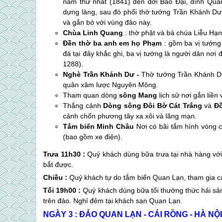
năm thứ nhất (1841) đến đời Bảo Đại, đình
Qua
dựng làng, sau đó phối thờ tướng Trần Khánh Dư
và gắn bó với vùng đảo này.
Chùa Linh Quang
: thờ phật và bà chúa Liễu Hạn
Đền thờ ba anh em họ Phạm
: gồm ba vị tướ
đá tại đây khắc ghi, ba vị tướng là người dân nơ
1288).
Nghè Trần Khánh Dư -
Thờ tướng Trần Khánh Dư,
quân xâm lược Nguyên Mông.
Tham quan dòng
sông Mang
lịch sử nơi gắn liền
Thắng cảnh
Dòng sông Đôi Bờ Cát Trắng
và
Đ
cảnh chốn phương tây xa xôi và lãng mạn.
Tắm biển Minh Châu
Nơi có bãi tắm hình vòng c
(bao gồm xe điện).
Trưa 11h30 :
Quý khách dùng bữa trưa tại nhà hàng với
bắt được.
Chiều :
Quý khách tự do tắm biển
Quan Lạn
, tham gia c
Tối 19h00 :
Quý khách dùng bữa tối thưởng thức hải sản
trên đảo. Nghỉ đêm tại khách sạn
Quan Lạn
.
NGÀY 3 :
ĐẢO QUAN LẠN
- CÁI RỒNG - HÀ NỘI