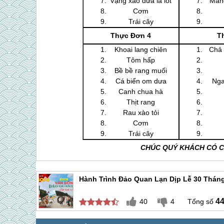
Vạng xào dứa lá lốt
Măng
Cơm
Trái cây
Thực Đơn 4
T
Khoai lang chiên
Chả 
Tôm hấp
Bề bề rang muối
Cá biển om dưa
Nga
Canh chua hà
Thịt rang
Rau xào tỏi
Cơm
Trái cây
CHÚC QUÝ KHÁCH CÓ CH
Hành Trình Đảo Quan Lạn Dịp Lễ 30 Thán
4
40
4