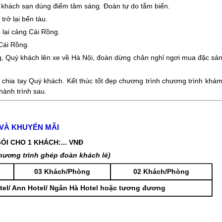
 khách sạn dùng điểm tâm sáng. Đoàn tự do tắm biển.
rở lại bến tàu.
ề lại cảng Cái Rồng.
Cái Rồng.
, Quý khách lên xe về Hà Nội, đoàn dừng chân nghỉ ngơi mua đặc sả
chia tay Quý khách. Kết thúc tốt đẹp chương trình chương trình khá
hành trình sau.
 VÀ KHUYẾN MÃI
GÓI CHO 1 KHÁCH:
...
VNĐ
hương trình ghép đoàn khách lẻ)
03 Khách/Phòng
02 Khách/Phòng
tel/ Ann Hotel/ Ngân Hà Hotel hoặc tương đương