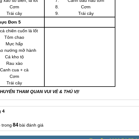
 xào sò biển, lá lốt
Canh bầu nấu tôm
Cơm
Cơm
Trái cây
Trái cây
hực Đơn 5
cá chiên cuốn lá lốt
Tôm chao
Mực hấp
o nướng mỡ hành
Cá kho tộ
Rau xào
Canh cua + cà
Cơm
Trái cây
UYẾN THAM QUAN VUI VẺ & THÚ VỊ!
g 4
4
84
bài đánh giá