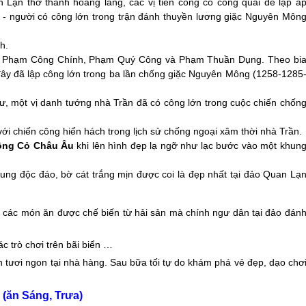
n Lạn
thờ thành hoàng làng, các vị tiên công có công quai đê lập ấ
 - người có công lớn trong trận đánh thuyền lương giặc Nguyên Môn
h.
ng Phạm Công Chính, Phạm Quý Công và Phạm Thuần Dụng. Theo bi
i đây đã lập công lớn trong ba lần chống giặc Nguyên Mông (1258-1285
 một vị danh tướng nhà Trần đã có công lớn trong cuộc chiến chốn
 với chiến công hiển hách trong lịch sử chống ngoại xâm thời nhà Trần.
ồng Cỏ Châu Âu
khi lên hình đẹp lạ ngỡ như lạc bước vào một khun
ung độc đáo, bờ cát trắng mịn được coi là đẹp nhất tại
đảo Quan Lạ
 các món ăn được chế biến từ hải sản mà chính ngư dân tại đảo đán
ác trò chơi trên bãi biển …
 tươi ngon tại nhà hàng. Sau bữa tối tự do khám phá vẻ đẹp, dạo chơ
 (ăn Sáng, Trưa)