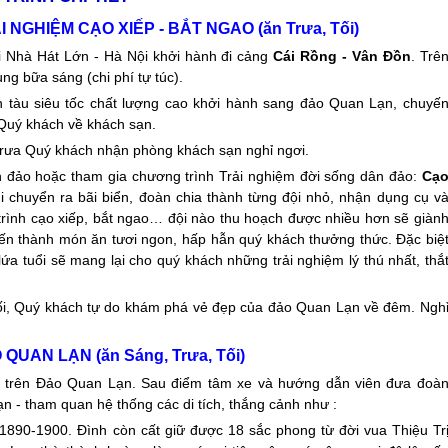
I NGHIỆM CẠO XIẾP - BẮT NGAO (ăn Trưa, Tối)
 Nhà Hát Lớn - Hà Nội khởi hành đi cảng
Cái Rồng - Vân Đồn
. Trê
g bữa sáng (chi phí tự túc).
 tàu siêu tốc chất lượng cao khởi hành sang
đảo Quan Lạn
, chuyế
n Quý khách về khách sạn.
trưa Quý khách nhận phòng khách sạn nghỉ ngơi.
n đảo hoặc tham gia chương trình Trải nghiệm đời sống dân đảo:
Cạ
di chuyển ra bãi biển, đoàn chia thành từng đội nhỏ, nhận dụng cụ v
rình cạo xiếp, bắt ngao… đội nào thu hoạch được nhiều hơn sẽ giàn
ến thành món ăn tươi ngon, hấp hẫn quý khách thưởng thức. Đặc biệ
ứa tuổi sẽ mang lại cho quý khách những trải nghiệm lý thú nhất, thắ
ối, Quý khách tự do khám phá vẻ đẹp của
đảo Quan Lạn
về đêm. Ngh
 QUAN LẠN
(ăn Sáng, Trưa, Tối)
 trên
Đảo Quan Lạn
. Sau điểm tâm xe và hướng dẫn viên đưa đoà
ạn
- tham quan hệ thống các di tích, thắng cảnh như :
90-1900. Đình còn cất giữ được 18 sắc phong từ đời vua Thiệu Tr