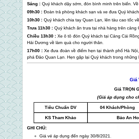
Sáng :
Quý khách dậy sớm, đón bình minh trên biển. Về
09h30 :
Đoàn trả phòng khách sạn và xe đưa Quý khách t
10h30 :
Quý khách chia tay
Quan Lạn
, lên tàu cao tốc v
Trưa 11h30 :
Quý khách ăn trưa tại nhà hàng trên cảng 
Chiều 13h30 :
Xe ô tô đón Quý khách tại Cảng Cái Rồng
Hải Dương về làm quà cho người thân.
17h00 :
Xe đưa đoàn về điểm hẹn tại thành phố Hà Nội, 
phá
Đảo Quan Lạn
. Hẹn gặp lại Quý khách trong những 
Giá
Giá TRỌN 
(Giá áp dụng cho c
Tiêu Chuẩn DV
04 Khách/Phòng
KS Tham Khảo
Bảo An Ho
GHI CHÚ:
Giá vé áp dụng đến ngày 30/8/2021.