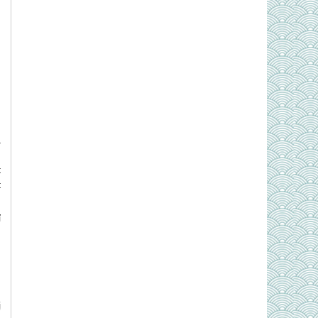
n
n
o
à
h
t
t
ỉ
n
ị