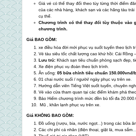
Giá vé có thể thay đổi theo tùy từng thời điểm đă
của các nhà hàng, khách sạn và các hãng tàu trải n
cụ thể.
Chương trình có thể thay đổi tùy thuộc vào
chương trình.
Giá BAO GỒM:
xe điều hòa đời mới phục vụ suốt tuyến theo lịch t
Vé tàu siêu tốc chất lượng cao khứ hồi: Cái Rồng 
Lưu trú:
Khách sạn tiêu chuẩn phòng sạch đẹp, tiện
Xe điện phục vụ đoàn theo lịch trình.
Ăn uống:
05 bữa chính tiêu chuẩn 150.000vnđ/
01 chai nước suối / người/ ngày phục vụ trên xe.
Hướng dẫn viên Tiếng Việt suốt tuyến, chuyên nghi
Vé vào cửa tham quan tại các điểm khám phá theo
Bảo Hiểm chương trình mức đền bù tối đa 20.000
Mũ , khăn lạnh phục vụ trên xe.
Giá KHÔNG BAO GỒM:
Đồ uống (rượu, bia, nước ngọt...) trong các bữa ă
Các chi phí cá nhân (điện thoại, giặt là, mua sắm.