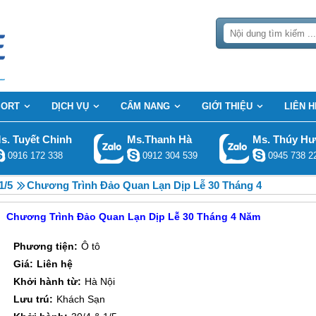
SORT
DỊCH VỤ
CẨM NANG
GIỚI THIỆU
LIÊN H
s. Tuyết Chinh
Ms.Thanh Hà
Ms. Thúy H
0916 172 338
0912 304 539
0945 738 2
1/5
Chương Trình Đảo Quan Lạn Dịp Lễ 30 Tháng 4
Chương Trình Đảo Quan Lạn Dịp Lễ 30 Tháng 4 Năm
Phương tiện:
Ô tô
Giá:
Liên hệ
Khởi hành từ:
Hà Nội
Lưu trú:
Khách Sạn