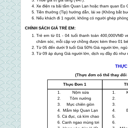
Thuế giá trị gia tăng (VAT).
Xe điện ra bãi tắm
Quan Lạn
hoặc tham quan Eo G
Tiền thưởng (Tip) hướng dẫn, lái xe (Không bắt bu
Nếu khách đi 1 người, không có người ghép phòn
CHÍNH SÁCH GIÁ TRẺ EM:
Trẻ em từ 01 - 04 tuổi thanh toán 400,000VNĐ vé
chăm sóc, mỗi cặp vợ chồng được kèm theo 01 bé,
Từ 05 đến dưới 9 tuổi Giá 50% Giá người lớn, ng
Từ 09 áp dụng Giá người lớn, dịch vụ đầy đủ như 
THỰC
(Thực đơn có thể thay đổ
Thực Đơn 1
T
Nộm sứa
Tôm nướng
Mực chiên giòn
Mắm tép
Quan Lạn
Cá đục, cá kìm chao
Canh ngao mùng tơi