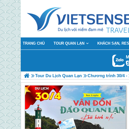
TRANG CHỦ
TOUR QUAN LẠN
KHÁCH SẠN, RE
M
Tour Du Lịch Quan Lạn
Chương trình 30/4 - 