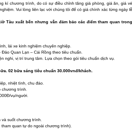
ng kí chương trình, do có sự điều chỉnh tăng giá phòng, giá ăn, giá v
ghiệm. Vui lòng liên lạc với chúng tôi để có giá chính xác từng ngày l
 giờ Tàu xuất bến nhưng vẫn đảm bảo các điểm tham quan tron
rình, lái xe kinh nghiệm chuyên nghiệp.
–
Đảo Quan Lạn
– Cái Rồng theo tiêu chuẩn.
 nghi, vị trí trung tâm. Lựa chọn theo gói tiêu chuẩn dịch vụ.
bữa. 02 bữa sáng tiêu chuẩn 30.000vnđ/khách.
ệp, nhiệt tình, chu đáo.
 chương trình.
.000Đ/vụ/người.
n và suốt chương trình.
.. tham quan tự do ngoài chương trình).