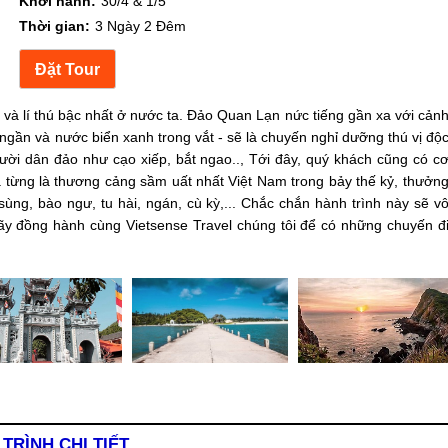
Khởi hành:
30/4 & 1/5
Thời gian:
3 Ngày 2 Đêm
và lí thú bậc nhất ở nước ta. Đảo Quan Lạn nức tiếng gần xa với cản
 ngần và nước biển xanh trong vắt - sẽ là chuyến nghỉ dưỡng thú vị độ
ời dân đảo như cạo xiếp, bắt ngao.., Tới đây, quý khách cũng có c
ã từng là thương cảng sầm uất nhất Việt Nam trong bảy thế kỷ, thưởn
ng, bào ngư, tu hài, ngán, cù kỳ,... Chắc chắn hành trình này sẽ v
ãy đồng hành cùng Vietsense Travel chúng tôi để có những chuyến đ
 TRÌNH CHI TIẾT