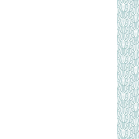
p
g
a
-
g
g
n
h
i