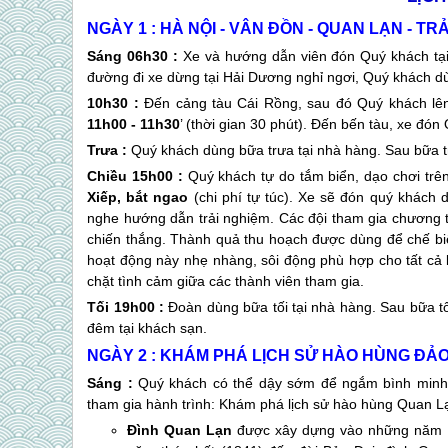
NGÀY 1 : HÀ NỘI - VÂN ĐỒN -
QUAN LẠN
- TRẢ
Sáng 06h30 :
Xe và hướng dẫn viên đón Quý khách tại
đường đi xe dừng tại Hải Dương nghỉ ngơi, Quý khách dùn
10h30 :
Đến cảng tàu Cái Rồng, sau đó Quý khách lên
11h00 - 11h30
’ (thời gian 30 phút). Đến bến tàu, xe đó
Trưa :
Quý khách dùng bữa trưa tại nhà hàng. Sau bữa 
Chiều 15h00 :
Quý khách tự do tắm biển, dạo chơi trê
Xiếp, bắt ngao
(chi phí tự túc). Xe sẽ đón quý khách 
nghe hướng dẫn trải nghiệm. Các đội tham gia chương t
chiến thắng. Thành quả thu hoạch được dùng để chế bi
hoạt động này nhẹ nhàng, sôi động phù hợp cho tất cả l
chặt tình cảm giữa các thành viên tham gia.
Tối 19h00 :
Đoàn dùng bữa tối tại nhà hàng. Sau bữa t
đêm tại khách sạn.
NGÀY 2 : KHÁM PHÁ LỊCH SỬ HÀO HÙNG
ĐẢO
Sáng :
Quý khách có thể dậy sớm để ngắm bình minh
tham gia hành trình: Khám phá lịch sử hào hùng
Quan L
Đình
Quan Lạn
được xây dựng vào những năm 18