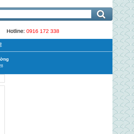
Hotline:
0916 172 338
Ệ
ường
28