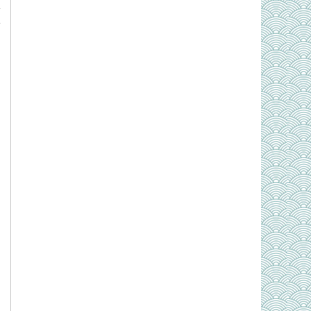
é
ễ
g