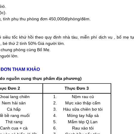
ió.
ộc).
g, tính phụ thu phòng đơn 450,000đ/phòng/đêm.
 siêu tốc khứ hồi theo quy định nhà tàu, miễn phí dịch vụ , bố mẹ t
 bé thứ 2 tính 50% Giá người lớn.
ủ chung phòng cùng Bố Mẹ.
người lớn.
 ĐƠN THAM KHẢO
i do nguồn cung thực phẩm địa phương)
hực Đơn 2
Thực Đơn 3
Khoai lang chiên
Nộm rau củ
Nem hải sản
Mực xào thập cẩm
Cá hấp
Hàu sữa chiên bơ tỏi
Bề bề rang muối
Móng tay hấp sả
Thịt rang
Mắm tép Q.Lạn
Canh cua + cà
Rau xào tỏi