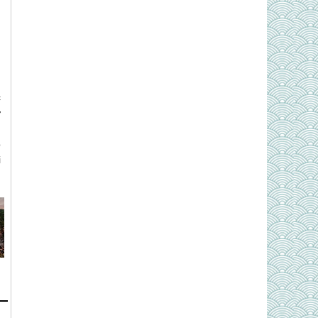
h
c
ơ
g
ô
i