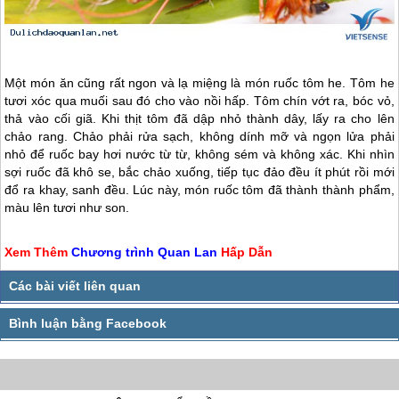
Một món ăn cũng rất ngon và lạ miệng là món ruốc tôm he. Tôm he
tươi xóc qua muối sau đó cho vào nồi hấp. Tôm chín vớt ra, bóc vỏ,
thả vào cối giã. Khi thịt tôm đã dập nhỏ thành dây, lấy ra cho lên
chảo rang. Chảo phải rửa sạch, không dính mỡ và ngọn lửa phải
nhỏ để ruốc bay hơi nước từ từ, không sém và không xác. Khi nhìn
sợi ruốc đã khô se, bắc chảo xuống, tiếp tục đảo đều ít phút rồi mới
đổ ra khay, sanh đều. Lúc này, món ruốc tôm đã thành thành phẩm,
màu lên tươi như son.
Xem Thêm
Chương trình
Quan Lan
Hấp Dẫn