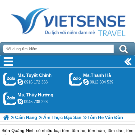
Ms. Tuyết Chinh
Ms.Thanh Hà
0916 172 338
0912 304 539
Ms. Thúy Hường
0945 738 228
Cẩm Nang
Ẩm Thực Đặc Sản
Tôm He Vân Đồn
Biển Quảng Ninh có nhiều loại tôm: tôm he, tôm hùm, tôm dảo, tôm