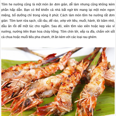
Tôm he nướng cũng là một món ăn đơn giản, dễ làm nhưng cũng không kém
phần hấp dẫn. Bạn có thể khiến cả nhà bất ngờ khi mang lại một món ngon
miệng, bổ dưỡng chỉ trong vòng ít phút. Cách làm món tôm he nướng rất đơn
giản: Tôm tươi rửa sạch, cắt râu, để ráo, ướp với tiêu, muối, hành, tỏi băm nhỏ,
dầu ăn rồi để một lúc cho ngấm. Sau đó, xiên tôm vào xiên hoặc kẹp vào vỉ
nướng, nướng trên than hoa cháy hồng. Tôm chín tới, xếp ra đĩa, chấm với sốt
cà chua hoặc muối tiêu pha chanh, ớt ăn kèm với các loại rau ghém.