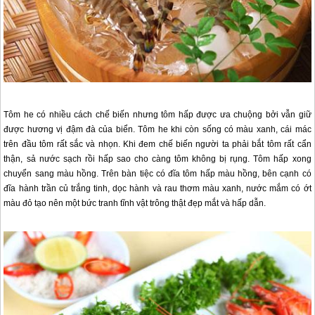
Tôm he có nhiều cách chế biến nhưng tôm hấp được ưa chuộng bởi vẫn giữ
được hương vị đậm đà của biển. Tôm he khi còn sống có màu xanh, cái mác
trên đầu tôm rất sắc và nhọn. Khi đem chế biến người ta phải bắt tôm rất cẩn
thận, sả nước sạch rồi hấp sao cho càng tôm không bị rụng. Tôm hấp xong
chuyển sang màu hồng. Trên bàn tiệc có đĩa tôm hấp màu hồng, bên cạnh có
đĩa hành trần củ trắng tinh, dọc hành và rau thơm màu xanh, nước mắm có ớt
màu đỏ tạo nên một bức tranh tĩnh vật trông thật đẹp mắt và hấp dẫn.