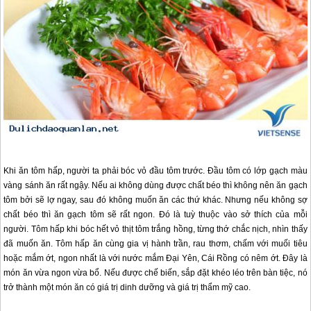
Khi ăn tôm hấp, người ta phải bóc vỏ đầu tôm trước. Đầu tôm có lớp gạch màu
vàng sánh ăn rất ngậy. Nếu ai không dùng được chất béo thì không nên ăn gạch
tôm bởi sẽ lợ ngay, sau đó không muốn ăn các thứ khác. Nhưng nếu không sợ
chất béo thì ăn gạch tôm sẽ rất ngon. Đó là tuỳ thuộc vào sở thích của mỗi
người. Tôm hấp khi bóc hết vỏ thịt tôm trắng hồng, từng thớ chắc nịch, nhìn thấy
đã muốn ăn. Tôm hấp ăn cùng gia vị hành trần, rau thơm, chấm với muối tiêu
hoặc mắm ớt, ngon nhất là với nước mắm Đại Yên, Cái Rồng có nêm ớt. Đây là
món ăn vừa ngon vừa bổ. Nếu được chế biến, sắp đặt khéo léo trên bàn tiệc, nó
trở thành một món ăn có giá trị dinh dưỡng và giá trị thẩm mỹ cao.