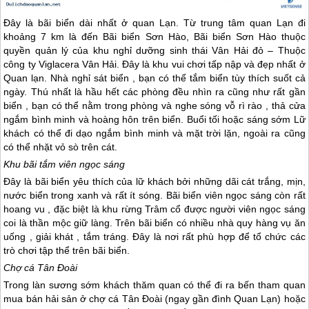
Đây là bãi biển dài nhất ở
quan Lạn
. Từ trung tâm
quan Lạn
đi
khoảng 7 km là đến Bãi biển Sơn Hào, Bãi biển Sơn Hào thuộc
quyền quản lý của khu nghỉ dưỡng sinh thái Vân Hải đỏ – Thuộc
công ty Viglacera Vân Hải. Đây là khu vui chơi tấp nập và đẹp nhất ở
Quan lạn
. Nhà nghỉ sát biển , bạn có thể tắm biển tùy thích suốt cả
ngày. Thú nhất là hầu hết các phòng đều nhìn ra cũng như rất gần
biển , bạn có thể nằm trong phòng và nghe sóng vỗ rì rào , thả cửa
ngắm bình minh và hoàng hôn trên biển. Buổi tối hoặc sáng sớm Lữ
khách có thể đi dạo ngắm bình minh và mặt trời lặn, ngoài ra cũng
có thể nhặt vỏ sò trên cát.
Khu bãi tắm viên ngọc sáng
Đây là bãi biển yêu thích của lữ khách bởi những dãi cát trắng, mịn,
nước biển trong xanh và rất ít sóng. Bãi biển viên ngọc sáng còn rất
hoang vu , đặc biệt là khu rừng Trâm cổ được người viên ngọc sáng
coi là thần mộc giữ làng. Trên bãi biển có nhiều nhà quy hàng vụ ăn
uống , giải khát , tắm tráng. Đây là nơi rất phù hợp để tổ chức các
trò chơi tập thể trên bãi biển.
Chợ cá Tân Đoài
Trong làn sương sớm khách thăm quan có thể đi ra bến tham quan
mua bán hải sản ở chợ cá Tân Đoài (ngay gần đình
Quan Lạn
) hoặc