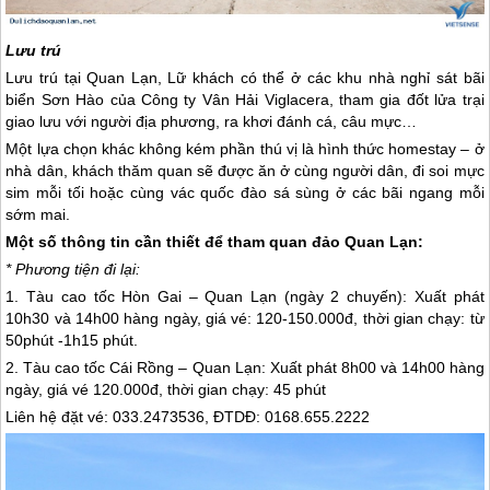
Lưu trú
Lưu trú tại
Quan Lạn
, Lữ khách có thể ở các khu nhà nghỉ sát bãi
biển Sơn Hào của Công ty Vân Hải Viglacera, tham gia đốt lửa trại
giao lưu với người địa phương, ra khơi đánh cá, câu mực…
Một lựa chọn khác không kém phần thú vị là hình thức homestay – ở
nhà dân, khách thăm quan sẽ được ăn ở cùng người dân, đi soi mực
sim mỗi tối hoặc cùng vác quốc đào sá sùng ở các bãi ngang mỗi
sớm mai.
Một số thông tin cần thiết để tham quan
đảo Quan Lạn
:
* Phương tiện đi lại:
1. Tàu cao tốc Hòn Gai –
Quan Lạn
(ngày 2 chuyến): Xuất phát
10h30 và 14h00 hàng ngày, giá vé: 120-150.000đ, thời gian chạy: từ
50phút -1h15 phút.
2. Tàu cao tốc Cái Rồng –
Quan Lạn
: Xuất phát 8h00 và 14h00 hàng
ngày, giá vé 120.000đ, thời gian chạy: 45 phút
Liên hệ đặt vé: 033.2473536, ĐTDĐ: 0168.655.2222