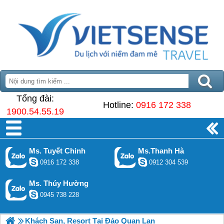
Tổng đài:
Hotline:
0916 172 338
1900.54.55.19
Ms. Tuyết Chinh
Ms.Thanh Hà
0916 172 338
0912 304 539
Ms. Thúy Hường
0945 738 228
Khách Sạn, Resort Tại Đảo Quan Lạn