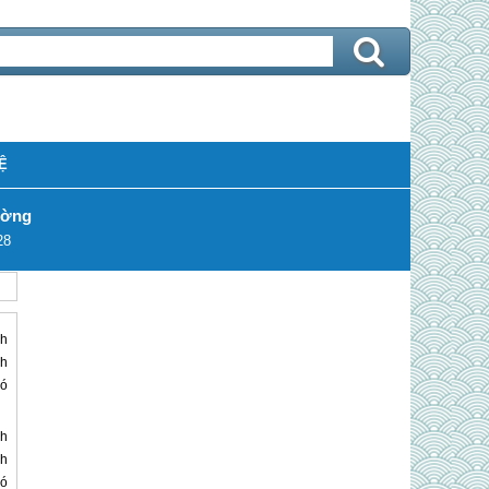
Ệ
ường
28
nh
nh
có
nh
nh
có