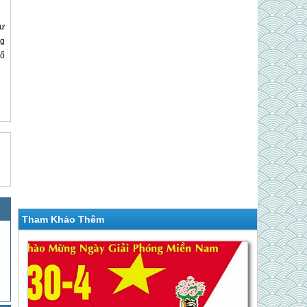
hư
ng
bổ
Tham Khảo Thêm