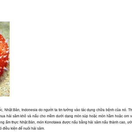
, Nhật Bản, Indonesia do người ta tin tưởng vào tác dụng chữa bệnh của nó. Th
g mua hải sâm khô và nấu cho mềm dưới dạng món súp hoặc món hầm hoặc om 
ong ẩm thực Nhật Bản, món Konotawa được nấu bằng hải sâm nấu thành cao, ư
ó điều kiện để nuôi hải sâm.