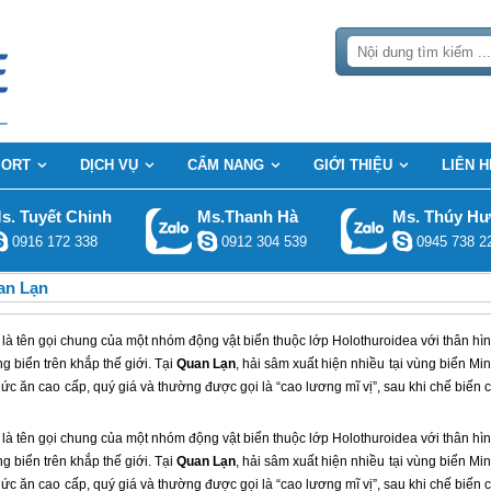
SORT
DỊCH VỤ
CẨM NANG
GIỚI THIỆU
LIÊN H
s. Tuyết Chinh
Ms.Thanh Hà
Ms. Thúy H
0916 172 338
0912 304 539
0945 738 2
an Lạn
n là tên gọi chung của một nhóm động vật biển thuộc lớp Holothuroidea với thân hì
g biển trên khắp thế giới. Tại
Quan Lạn
, hải sâm xuất hiện nhiều tại vùng biển Mi
 ăn cao cấp, quý giá và thường được gọi là “cao lương mĩ vị”, sau khi chế biến 
n là tên gọi chung của một nhóm động vật biển thuộc lớp Holothuroidea với thân hì
g biển trên khắp thế giới. Tại
Quan Lạn
, hải sâm xuất hiện nhiều tại vùng biển Mi
 ăn cao cấp, quý giá và thường được gọi là “cao lương mĩ vị”, sau khi chế biến 