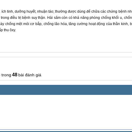
n, ích tinh, dưỡng huyết, nhuận táo; thường được dùng để chữa các chứng bệnh n
rợ trong điều trị bệnh suy thận. Hải sâm còn có khả năng phòng chống khối u, chố
 chống mệt mỏi cơ bắp, chống lão hóa, tăng cường hoạt động của thần kinh, 
p thu ôxy.
5
48
bài đánh giá