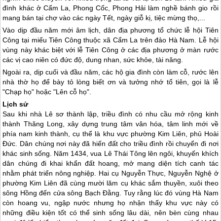
đình khác ở Cẩm La, Phong Cốc, Phong Hải làm nghề bánh gio rồi
mang bán tại chợ vào các ngày Tết, ngày giỗ kị, tiệc mừng thọ,...
Vào dịp đầu năm mới âm lịch, dân địa phương tổ chức lễ hội Tiên
Công tại miếu Tiên Công thuộc xã Cẩm La trên đảo Hà Nam. Lễ hội
vùng này khác biệt với lễ Tiên Công ở các địa phương ở màn rước
các vị cao niên có đức độ, dung nhan, sức khỏe, tài năng.
Ngoài ra, dịp cuối và đầu năm, các hộ gia đình còn làm cỗ, rước lên
nhà thờ họ để bày tỏ lòng biết ơn và tưởng nhớ tổ tiên, gọi là lễ
"Chạp họ" hoặc "Lên cỗ họ".
Lịch sử
Sau khi nhà Lê sơ thành lập, triều đình có nhu cầu mở rộng kinh
thành Thăng Long, xây dựng trung tâm văn hóa, tâm linh mới về
phía nam kinh thành, cụ thể là khu vực phường Kim Liên, phủ Hoài
Đức. Dân chúng nơi này đã hiến đất cho triều đình rồi chuyển đi nơi
khác sinh sống. Năm 1434, vua Lê Thái Tông lên ngôi, khuyến khích
dân chúng đi khai khẩn đất hoang, mở mang diện tích canh tác
nhằm phát triển nông nghiệp. Hai cụ Nguyễn Thực, Nguyễn Nghệ ở
phường Kim Liên đã cùng mười lăm cụ khác sắm thuyền, xuôi theo
sông Hồng đến cửa sông Bạch Đằng. Tuy rằng lúc đó vùng Hà Nam
còn hoang vu, ngập nước nhưng họ nhận thấy khu vực này có
những điều kiện tốt có thể sinh sống lâu dài, nên bèn cùng nhau