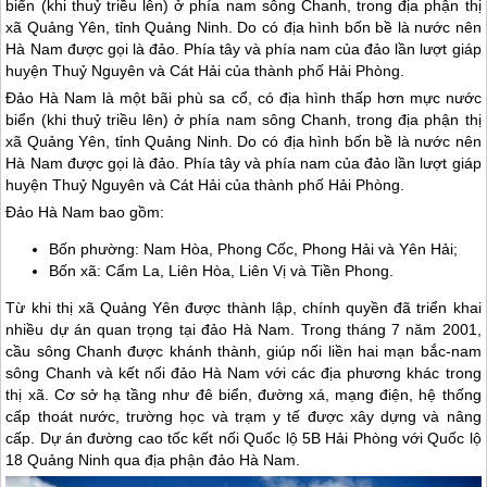
biển (khi thuỷ triều lên) ở phía nam sông Chanh, trong địa phận thị
xã Quảng Yên, tỉnh Quảng Ninh. Do có địa hình bốn bề là nước nên
Hà Nam được gọi là đảo. Phía tây và phía nam của đảo lần lượt giáp
huyện Thuỷ Nguyên và Cát Hải của thành phố Hải Phòng.
Đảo Hà Nam là một bãi phù sa cổ, có địa hình thấp hơn mực nước
biển (khi thuỷ triều lên) ở phía nam sông Chanh, trong địa phận thị
xã Quảng Yên, tỉnh Quảng Ninh. Do có địa hình bốn bề là nước nên
Hà Nam được gọi là đảo. Phía tây và phía nam của đảo lần lượt giáp
huyện Thuỷ Nguyên và Cát Hải của thành phố Hải Phòng.
Đảo Hà Nam bao gồm:
Bốn phường: Nam Hòa, Phong Cốc, Phong Hải và Yên Hải;
Bốn xã: Cẩm La, Liên Hòa, Liên Vị và Tiền Phong.
Từ khi thị xã Quảng Yên được thành lập, chính quyền đã triển khai
nhiều dự án quan trọng tại đảo Hà Nam. Trong tháng 7 năm 2001,
cầu sông Chanh được khánh thành, giúp nối liền hai mạn bắc-nam
sông Chanh và kết nối đảo Hà Nam với các địa phương khác trong
thị xã. Cơ sở hạ tầng như đê biển, đường xá, mạng điện, hệ thống
cấp thoát nước, trường học và trạm y tế được xây dựng và nâng
cấp. Dự án đường cao tốc kết nối Quốc lộ 5B Hải Phòng với Quốc lộ
18 Quảng Ninh qua địa phận đảo Hà Nam.