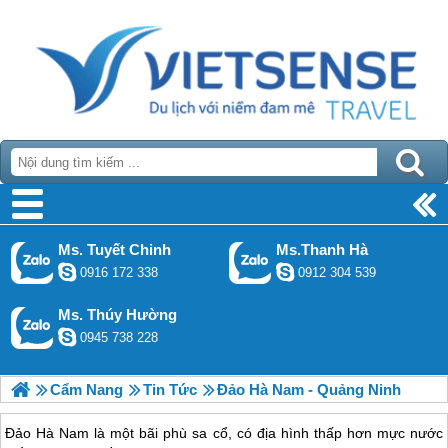
Ms. Tuyết Chinh
Ms.Thanh Hà
0916 172 338
0912 304 539
Ms. Thúy Hường
0945 738 228
Cẩm Nang
Tin Tức
Đảo Hà Nam - Quảng Ninh
Đảo Hà Nam là một bãi phù sa cổ, có địa hình thấp hơn mực nước