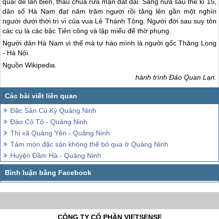
quai đê lấn biển, thau chua rửa mặn đất đai. Sang nửa sau thế kỉ 15,
dân số Hà Nam đạt năm trăm người rồi tăng lên gần một nghìn
người dưới thời trị vì của vua Lê Thánh Tông. Người đời sau suy tôn
các cụ là các bậc Tiên công và lập miếu để thờ phụng.
Người dân Hà Nam vì thế mà tự hào mình là người gốc Thăng Long
- Hà Nội.
Nguồn Wikipedia.
hành trình
Đảo Quan Lạn
.
Đặc Sản Cù Kỳ Quảng Ninh
Đảo Cô Tô - Quảng Ninh
Thị xã Quảng Yên - Quảng Ninh
Tám món đặc sản không thể bỏ qua ở Quảng Ninh
Huyện Đầm Hà - Quảng Ninh
CÔNG TY CỔ PHẦN VIETSENSE