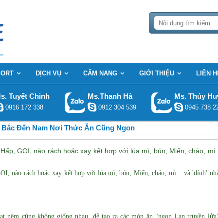
SORT
DỊCH VỤ
CẨM NANG
GIỚI THIỆU
LIÊN H
s. Tuyết Chinh
Ms.Thanh Hà
Ms. Thúy H
0916 172 338
0912 304 539
0945 738 2
Bắc Đến Nam Nơi Thức Ăn Cũng Ngon
 Hấp, GOI, nào rách hoặc xay kết hợp với lúa mì, bún, Miến, cháo, mì.
OI, nào rách hoặc xay kết hợp với lúa mì, bún, Miến, cháo, mì... và 'đỉnh' nh
hạt nêm cũng không giống nhau, để tạo ra các món ăn "ngon Lan truyền lửa