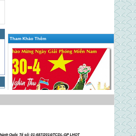
Tham Khảo Thêm
Hà Nội - Vân Đồn - Quan Lạn | 3 Ngày 2 Đêm
Dịp Lễ 30/4/
Giá 2,750,000 VNĐ
ữ hành Quốc Tế số: 01-687/2014/TCDL-GP LHQT