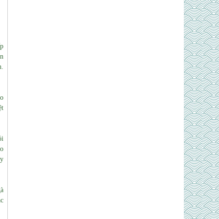
ếp
ăn
h.
ạo
ệt
ói
ho
uy
gà
ắc