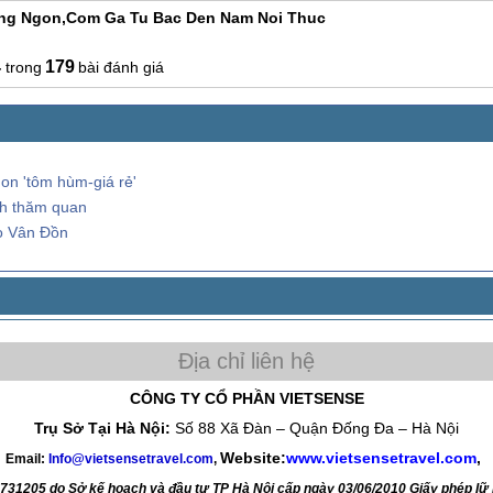
ng Ngon,com Ga Tu Bac Den Nam Noi Thuc
4
179
bài đánh giá
on 'tôm hùm-giá rẻ'
ch thăm quan
o Vân Đồn
CÔNG TY CỔ PHẦN VIETSENSE
Trụ Sở Tại Hà Nội:
Số 88 Xã Đàn – Quận Đống Đa – Hà Nội
Website:
www.vietsensetravel.com
,
Email:
Info@vietsensetravel.com
,
4731205 do Sở kế hoạch và đầu tư TP Hà Nội cấp ngày 03/06/2010 Giấy phép l