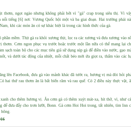
 thơm, ngọt ngào nhưng không phải bởi vì "gà" crap trong siêu thị.
Vì vậ
ổi tiếng [6] nơi: Vương Quốc hội một và ba giai đoạn. Hai trường phái n
 Nam, khi các món ăn có sự khác biệt là trong các hình thức của gà.
ó phần mềm. Thịt gà ra khỏi xương thịt, lọc ra các xương và đưa xương vào n
 vị thơm.
Cơm ngon phục vụ trước hoặc trước một lần nữa có thể mang lại c
àm sạch toàn bộ cho các mục tiêu giả sử dụng súp gà để điền vào nước, gạo m
ốt, và dưới tác động của nhiệt, mỗi chất béo mới ứa giọt ra, thấm vào các h
ăng lên Facebook, đưa gà vào mảnh khác đã tước ra, hương vị mà đòi hỏi ph
Có hai thứ rau thơm ăn là bất biến răm và rau quế. Có 2 điều này thực vật, 
 xanh cho thêm hương vị. Ăn cơm gà có thêm xuýt mát-xa, hít thở, vì, như c
để đưa đẩy cho trơn lưỡi, Bonn. Gà cơm Hoi Hoi trong, tất nhiên, tìm Inn 
h hông.
016