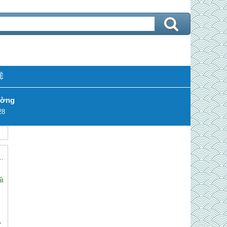
Ệ
ường
28
..
ất
".