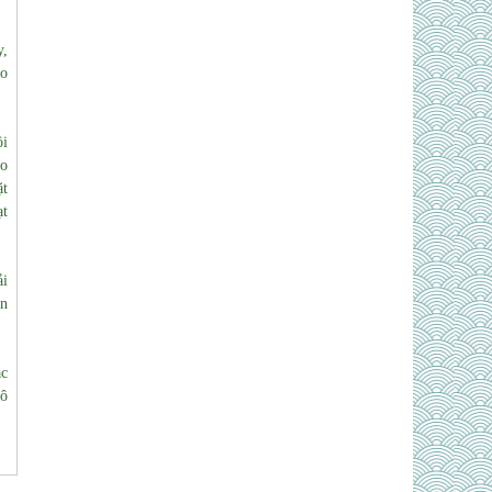
y,
ào
ồi
ho
ặt
ạt
ải
ăn
ác
cô