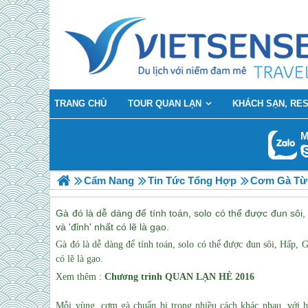
TRANG CHỦ
TOUR QUAN LẠN
KHÁCH SẠN, RE
M
Cẩm Nang
Tin Tức Tổng Hợp
Cơm Gà Từ 
Gà đó là dễ dàng để tính toán, solo có thể được đun sôi,
và 'đỉnh' nhất có lẽ là gạo.
Gà đó là dễ dàng để tính toán, solo có thể được đun sôi, Hấp, G
có lẽ là gạo.
Xem thêm :
Chương trình
QUAN LẠN
HÈ 2016
Mỗi vùng, cơm gà chuẩn bị trong nhiều cách khác nhau, với 