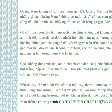
Quảng Nam không có gì ngoài cơm gà. Đất Quảng Nam gà thịt
những gì của Quảng Nam "không có mưa nắng" có hai cơm gà n
cũng đôi khi "tranh cãi" thấy người của chính hãng gà gạo, Việt
Gà cơm gà ngon, lấy hội làm sạch, nấu chín, không dai không c
an ninh tiếp theo để có được nhiều hơn chất làm ngọt, hương
khoảng chín ngâm công nghệ đối với vàng và trộn đều, sau đó l
gạo mới hạt khô và săn. Không thực hiện, các mỡ gà cũng cho n
gạo, mang lại hương thơm khó khăn hơn.
Gạo, không đúng với đĩa, tạo hình ảnh cho đẹp đăng bức ảnh đ
thịt trắng, bắp đùi hoặc thêm da... bao phủ một phần của gạo. 
cơm gà, Việt Nam - sao sao.
Nếu ăn cay cắn nên đôi vài kết quả một cay, thơm, thơm cay ớt
thức uống chúc mừng.
Có thể được phục vụ với món Mướp đắng 
ấy tốt Buội không ăn trong một tên không nằm đối diện gia đìn
Xem thêm :
chương trình CÔ TÔ UY TÍN CHẤT LƯỢNG 2