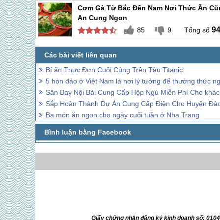
Cơm Gà Từ Bắc Đến Nam Nơi Thức Ăn Cũ
An Cung Ngon
9
85
9
Bí ẩn Thực Đơn Cuối Cùng Trên Tàu Titanic
5 hòn đảo ở Việt Nam là nơi lý tưởng để thưởng thức ng
Sân Bay Nội Bài Cung Cấp Hộp Ngủ Miễn Phí Cho khá
Sắp Hoàn Thành Dự Án Cung Cấp Điện Cho Huyện Đả
Ba món ăn ngon cho ngày cuối tuần ở Nha Trang
Giấy chứng nhận đăng ký kinh doanh số: 010