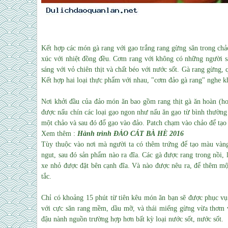
Kết hợp các món gà rang với gạo trắng rang gừng săn trong chảo
xúc với nhiệt đồng đều. Cơm rang với không có những người să
sáng với vỏ chiên thịt và chất béo với nước sốt.
Gà rang gừng, q
Kết hợp hai loại thực phẩm với nhau, "cơm đảo gà rang" nghe k
Nơi khởi đầu của đảo món ăn bao gồm rang thịt gà ăn hoàn (h
được nấu chín các loại gạo ngon như nấu ăn gạo từ bình thường
một chảo và sau đó đổ gạo vào đảo. Patch chạm vào chảo để tạo 
Xem thêm :
Hành trình ĐẢO CÁT BÀ HÈ 2016
Tùy thuộc vào nơi mà người ta có thêm trứng để tạo màu vàng
ngut, sau đó sản phẩm nào ra đĩa.
Các gà được rang trong nồi, 
xe nhỏ được đặt bên cạnh đĩa. Và nào được nêu ra, để thêm một
tắc.
Chỉ có khoảng 15 phút từ tiên kêu món ăn bạn sẽ được phục vụ
với cực săn rang mềm, dầu mỡ, và thái miếng gừng vừa thơm v
đậu nành nguồn trường hợp hơn bất kỳ loại nước sốt, nước sốt.