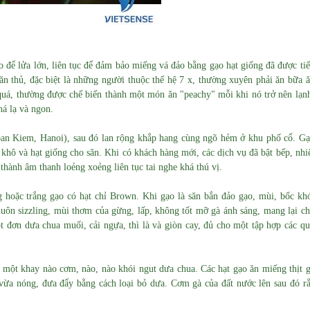
 để lửa lớn, liên tục để đảm bảo miếng vá đảo bằng gạo hạt giống đã được ti
n thủ, đặc biệt là những người thuộc thế hệ 7 x, thường xuyên phải ăn bữa 
uá, thường được chế biến thành một món ăn "peachy" mỗi khi nó trở nên lạn
há lạ và ngon.
oan Kiem, Hanoi), sau đó lan rộng khắp hang cùng ngõ hẻm ở khu phố cổ. G
 khô và hạt giống cho săn.
Khi có khách hàng mới, các dịch vụ đã bật bếp, nhi
thành âm thanh loẻng xoẻng liên tục tai nghe khá thú vị.
 hoặc trắng gạo có hạt chỉ Brown. Khi gạo là săn bắn đảo gạo, mùi, bốc kh
luôn sizzling, mùi thơm của gừng, lấp, không tốt mỡ gà ánh sáng, mang lại c
 đơn dưa chua muối, cải ngựa, thì là và giòn cay, đủ cho một tập hợp các q
 một khay nào cơm, nào, nào khói ngut dưa chua. Các hạt gạo ăn miếng thịt 
ừa nóng, đưa đẩy bằng cách loại bỏ dưa. Cơm gà của đất nước lên sau đó r