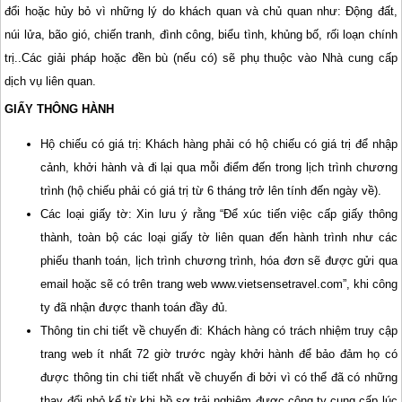
đổi hoặc hủy bỏ vì những lý do khách quan và chủ quan như: Động đất,
núi lửa, bão gió, chiến tranh, đình công, biểu tình, khủng bố, rối loạn chính
trị..Các giải pháp hoặc đền bù (nếu có) sẽ phụ thuộc vào Nhà cung cấp
dịch vụ liên quan.
GIẤY THÔNG HÀNH
Hộ chiếu có giá trị: Khách hàng phải có hộ chiếu có giá trị để nhập
cảnh, khởi hành và đi lại qua mỗi điểm đến trong lịch trình chương
trình (hộ chiếu phải có giá trị từ 6 tháng trở lên tính đến ngày về).
Các loại giấy tờ: Xin lưu ý rằng “Để xúc tiến việc cấp giấy thông
thành, toàn bộ các loại giấy tờ liên quan đến hành trình như các
phiếu thanh toán, lịch trình chương trình, hóa đơn sẽ được gửi qua
email hoặc sẽ có trên trang web www.vietsensetravel.com”, khi công
ty đã nhận được thanh toán đầy đủ.
Thông tin chi tiết về chuyến đi: Khách hàng có trách nhiệm truy cập
trang web ít nhất 72 giờ trước ngày khởi hành để bảo đảm họ có
được thông tin chi tiết nhất về chuyến đi bởi vì có thể đã có những
thay đổi nhỏ kể từ khi hồ sơ trải nghiệm được công ty cung cấp lúc