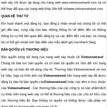
web này chỉ được áp dụng cho trang web www.vietsensetravel.com và có
thể thay đổi qua các trang web khác liên kết vớiwww.vietsensetravel.com.
QUAN HỆ THƯ TỪ
Khi hoàn thành một đăng ký, bạn đồng ý nhận email mà chúng tôi có thể
gửi đến bạn, cung cấp cho bạn những thông tin về điểm đến và những
thông tin cụ thể liên quan đến đăng ký và các điểm đến của bạn, và chúng
tôi có thể gửi email mời bạn điền vào mẫu đánh giá của khách hàng.
BẢN QUYỀN VÀ THƯƠNG HIỆU
Bản quyền trong nội dung của trang web này thuộc về
Vietsensetravel
.
Chúng tôi bảo lưu bản quyền và có toàn bộ quyền sở hữu đối với trang
web này và toàn bộ nội dung của nó. Thương hiệu Vietsensetravel và mọi
ký hiệu, logo và hình ảnh của
Vietsensetravel
trên trang web này đã được
đăng ký bảo hộ bản quyền của
Vietsensetravel
hoặc các đơn vị trực thuộc
của
Vietsensetravel
. Các thương hiệu của các công ty và sản phẩm/dịch
vụ khác trên trang web này có thể là thương hiệu của các chủ sở hữu của
các thương hiệu đó. Bạn không có quyền và không được cấp phép sử
dụng bất kỳ thương hiệu nào trong số ấy.