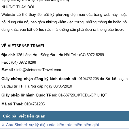
NHỮNG THAY ĐỔI
Webiste có thể thay đổi bất kỳ phương diện nào của trang web này hoặc
nội dung của nó, bao gồm những điểm đặc trưng, những thông tin hoặc nội
dung khác vào bất cứ lúc nào mà không cần phải đưa ra thông báo trước.
VỀ VIETSENSE TRAVEL
Địa chỉ:
126 Láng Hạ - Đống Đa - Hà Nội Tel : (04) 3972 8289
Fax :
(04) 3972 8298
E-mail :
info@vietsenseTravel.com
Giấy chứng nhận đăng ký kinh doanh số
: 0104731205 do Sở kế hoạch
và đầu tư TP Hà Nội cấp ngày 03/06/2010
Giấy phép lữ hành Quốc Tế số:
01-687/2014/TCDL-GP LHQT
Mã số Thuế:
0104731205
Abu Simbel: sự kỳ diệu của kiến trúc miền biên giới Ai Cập