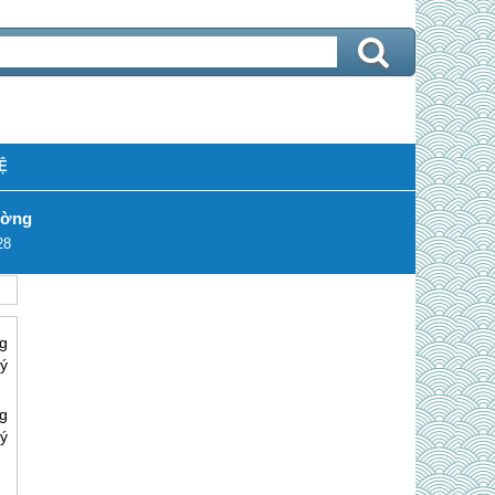
Ệ
ường
28
g
 ý
g
 ý