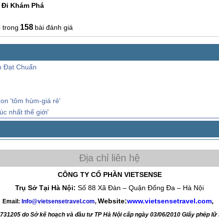
 Đi Khám Phá
3
158
bài đánh giá
m Đạt Chuẩn
on 'tôm hùm-giá rẻ'
 nhất thế giới'
CÔNG TY CỔ PHẦN VIETSENSE
Trụ Sở Tại Hà Nội:
Số 88 Xã Đàn – Quận Đống Đa – Hà Nội
Website:
www.vietsensetravel.com
,
Email:
Info@vietsensetravel.com
,
4731205 do Sở kế hoạch và đầu tư TP Hà Nội cấp ngày 03/06/2010 Giấy phép l