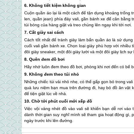
6. Không tiết kiệm không gian
Cuộn quần áo lại là một cách để tận dụng khoảng trống 
len, quần jean) phía đáy vali, gần bánh xe để cân bằng
túi bóng của hàng giặt và treo chúng lên ngay khi tới nơi.
7. Cất giày sai cách
Cách tốt nhất để tránh giày làm bẩn quần áo là sử dụng
cuối vali gần bánh xe. Chọn loại giày phù hợp với nhiề
đôi giày sneaker, một đôi giày lười và một đôi giày lịch sự
8. Quên đem đồ bơi
Hãy nhớ luôn đem theo đồ bơi, phòng khi nơi đến có bể b
9. Không đem theo túi nhỏ
Những chiếc túi vải nhỏ nhẹ, có thể gấp gọn bỏ trong v
quà lưu niệm bạn mua trên đường đi, hay bỏ đồ ăn vặt k
để tiện giặt lúc về nhà.
10. Chờ tới phút cuối mới xếp đồ
Việc vội vàng nhét đồ vào vali sẽ khiến bạn dễ rơi vào
dành thời gian suy nghĩ mình sẽ tham gia hoạt động gì, 
ngày trước khi lên đường.