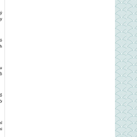
ý
ay
ó
h
u
ồ
ổ
 ở
hỉ
i