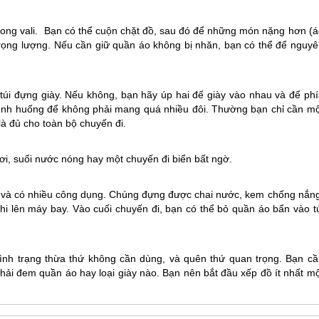
trong vali. Bạn có thể cuộn chặt đồ, sau đó để những món nặng hơn (á
 trọng lượng. Nếu cần giữ quần áo không bị nhăn, bạn có thể để nguyê
 túi đựng giày. Nếu không, bạn hãy úp hai đế giày vào nhau và để phí
u tình huống để không phải mang quá nhiều đôi. Thường bạn chỉ cần mộ
 là đủ cho toàn bộ chuyến đi.
ơi, suối nước nóng hay một chuyến đi biển bất ngờ.
ali và có nhiều công dụng. Chúng đựng được chai nước, kem chống nắng
hi lên máy bay. Vào cuối chuyến đi, bạn có thể bỏ quần áo bẩn vào tú
 tình trạng thừa thứ không cần dùng, và quên thứ quan trọng. Bạn cầ
phải đem quần áo hay loại giày nào. Bạn nên bắt đầu xếp đồ ít nhất m