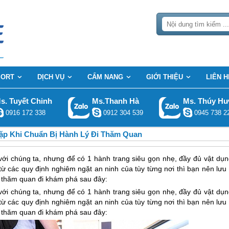
SORT
DỊCH VỤ
CẨM NANG
GIỚI THIỆU
LIÊN H
s. Tuyết Chinh
Ms.Thanh Hà
Ms. Thúy H
0916 172 338
0912 304 539
0945 738 2
ặp Khi Chuẩn Bị Hành Lý Đi Thăm Quan
 với chúng ta, nhưng để có 1 hành trang siêu gọn nhẹ, đầy đủ vật dụn
 từ các quy định nghiêm ngặt an ninh của tùy từng nơi thì bạn nên lưu
ch thăm quan đi khám phá sau đây:
 với chúng ta, nhưng để có 1 hành trang siêu gọn nhẹ, đầy đủ vật dụn
 từ các quy định nghiêm ngặt an ninh của tùy từng nơi thì bạn nên lưu
ch thăm quan đi khám phá sau đây: