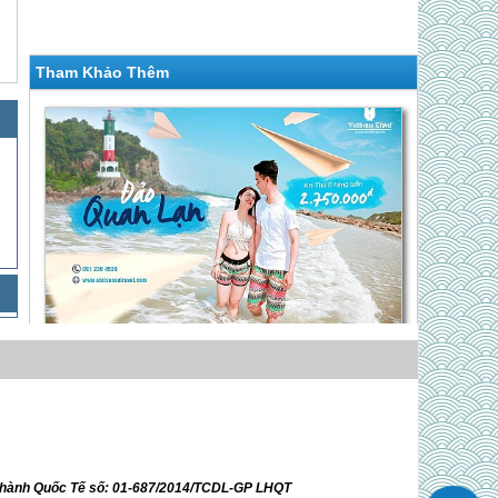
Tham Khảo Thêm
Chương Trình KHÁM PHÁ BÌNH YÊN QUAN
LẠN
Giá 2,750,000 VNĐ
Du Ngoạn Vân Đồn - Bãi Dài ( ĐOÀN
RIÊNG )
ữ hành Quốc Tế số: 01-687/2014/TCDL-GP LHQT