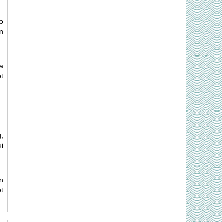
o
n
a
t
,
i
n
ột