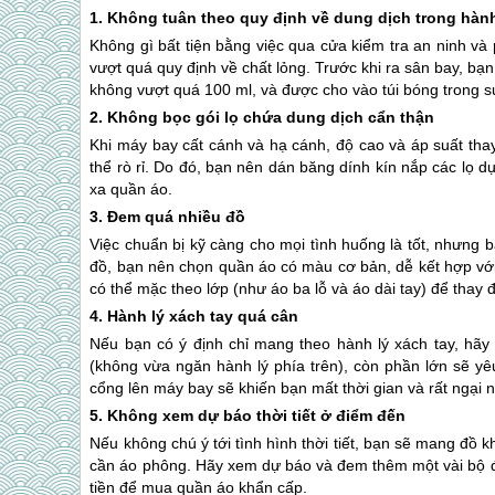
1. Không tuân theo quy định về dung dịch trong hành
Không gì bất tiện bằng việc qua cửa kiểm tra an ninh và
vượt quá quy định về chất lỏng. Trước khi ra sân bay, bạ
không vượt quá 100 ml, và được cho vào túi bóng trong s
2. Không bọc gói lọ chứa dung dịch cẩn thận
Khi máy bay cất cánh và hạ cánh, độ cao và áp suất thay
thể rò rỉ. Do đó, bạn nên dán băng dính kín nắp các lọ
xa quần áo.
3. Đem quá nhiều đồ
Việc chuẩn bị kỹ càng cho mọi tình huống là tốt, nhưng 
đồ, bạn nên chọn quần áo có màu cơ bản, dễ kết hợp với
có thể mặc theo lớp (như áo ba lỗ và áo dài tay) để thay đổ
4. Hành lý xách tay quá cân
Nếu bạn có ý định chỉ mang theo hành lý xách tay, hãy 
(không vừa ngăn hành lý phía trên), còn phần lớn sẽ yêu
cổng lên máy bay sẽ khiến bạn mất thời gian và rất ngại 
5. Không xem dự báo thời tiết ở điểm đến
Nếu không chú ý tới tình hình thời tiết, bạn sẽ mang đồ 
cần áo phông. Hãy xem dự báo và đem thêm một vài bộ 
tiền để mua quần áo khẩn cấp.