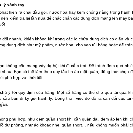
 lý xách tay
 phát hiện ra chai dầu gội, nước hoa hay kem chống nắng trong hành l
n nên kiểm tra lại lần nữa để chắc chắn các dung dịch mang lên máy b
uốt
 đổi nhanh, khiến không khí trong các lọ chứa dung dịch co giãn và c
 dựng dung dịch như mỹ phẩm, nước hoa, cho vào túi bóng hoặc để trán
bạn không cần mang váy dạ hội khi đi cắm trại. Để tránh đem quá nhiề
 nhau. Bạn có thể làm theo quy tắc ba áo một quần, đồng thời chọn đ
i phù hợp với thời tiết.
chú ý tới quy định của hãng. Một số hãng có thể cho qua túi quá kh
 cầu bạn đi ký gửi hành lý. Đồng thời, việc dỡ đồ ra cân đối các túi
ngần.
không phù hợp, như đem quần short khi cần quần dài, đem áo len khi c
đồ dự phòng, như áo khoác nhẹ, quần short… nếu không muốn phải ch